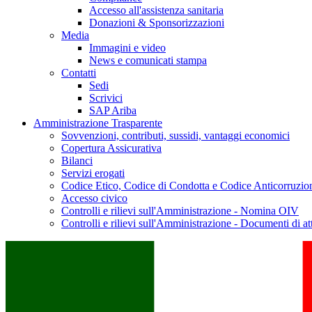
Accesso all'assistenza sanitaria
Donazioni & Sponsorizzazioni
Media
Immagini e video
News e comunicati stampa
Contatti
Sedi
Scrivici
SAP Ariba
Amministrazione Trasparente
Sovvenzioni, contributi, sussidi, vantaggi economici
Copertura Assicurativa
Bilanci
Servizi erogati
Codice Etico, Codice di Condotta e Codice Anticorruzio
Accesso civico
Controlli e rilievi sull'Amministrazione - Nomina OIV
Controlli e rilievi sull'Amministrazione - Documenti di at