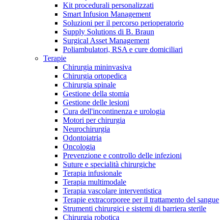
Contatti
Kit procedurali personalizzati
Smart Infusion Management
Soluzioni per il percorso perioperatorio
Supply Solutions di B. Braun
Surgical Asset Management
Poliambulatori, RSA e cure domiciliari
Terapie
Chirurgia mininvasiva
Chirurgia ortopedica
Chirurgia spinale
Gestione della stomia
Gestione delle lesioni
Cura dell'incontinenza e urologia
Motori per chirurgia
Neurochirurgia
Odontoiatria
Oncologia
Prevenzione e controllo delle infezioni
Suture e specialità chirurgiche
Campione stomia o cateteri
Trova la tua opportunità di lavoro!
Terapia infusionale
Terapia multimodale
Richiedi gratuitamente un campione al nostro Customer Care, che t
Scopri le opportunità di carriera del Gruppo B. Braun. Visita il 
Terapia vascolare interventistica
Terapie extracorporee per il trattamento del sangue
Strumenti chirurgici e sistemi di barriera sterile
Chirurgia robotica