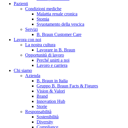
Pazienti
Condizioni mediche
Malattia renale cronica
Stomia
Svuotamento della vescica
Servizi
B. Braun Customer Care
Lavora con noi
La nostra cultura
Contatti
Lavorare in B. Braun
Opportunità di lavoro
Hai domande o richieste? Scrivici per entrare subito in contatto
Perché unirti a noi
Lavoro e carriera
Chi siamo
Azienda
Catalogo prodotti
B. Braun in Italia
Gruppo B. Braun Facts & Figures
Trova il prodotto che stai cercando. Visita il catalogo B. Braun 
Vision & Valori
Brand
Innovation Hub
Storie
Responsabilità
Sostenibilità
Diversity
Compliance