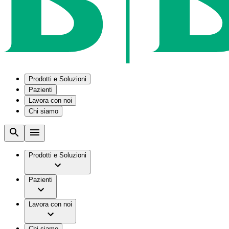
Prodotti e Soluzioni
Pazienti
Lavora con noi
Chi siamo
Soluzioni
Condizioni mediche
Assistenza tecnica
La nostra cultura
B2B e partner industriali
Malattia renale cronica
Azienda
Kit procedurali personalizzati
Stomia
Lavorare in B. Braun
Prodotti e Soluzioni
Smart Infusion Management
Svuotamento della vescica
B. Braun in Italia
Soluzioni per il percorso perioperatorio
Opportunità di lavoro
Gruppo B. Braun Facts & Figures
Supply Solutions di B. Braun
Servizi
Pazienti
Vision & Valori
Surgical Asset Management
Perché unirti a noi
Brand
B. Braun Customer Care
Poliambulatori, RSA e cure domiciliari
Lavoro e carriera
Innovation Hub
Lavora con noi
Condizioni mediche
La nostra cultura
Storie
Terapie
Responsabilità
Chi siamo