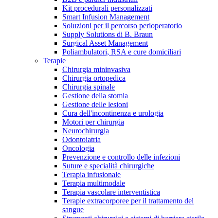
Kit procedurali personalizzati
Terapie
Media
Smart Infusion Management
Soluzioni per il percorso perioperatorio
Supply Solutions di B. Braun
Contatti
Surgical Asset Management
Poliambulatori, RSA e cure domiciliari
Terapie
Chirurgia mininvasiva
Chirurgia ortopedica
Chirurgia spinale
Gestione della stomia
Gestione delle lesioni
Cura dell'incontinenza e urologia
Motori per chirurgia
Neurochirurgia
Odontoiatria
Catalogo prodotti
Oncologia
Contatti
Prevenzione e controllo delle infezioni
Trova il prodotto che stai cercando. Visita il catalogo B.
Suture e specialità chirurgiche
Hai domande o richieste? Scrivici per entrare subito in
Braun con il nostro portfolio completo.
Terapia infusionale
contatto con un nostro referente.
Terapia multimodale
Terapia vascolare interventistica
Terapie extracorporee per il trattamento del
sangue