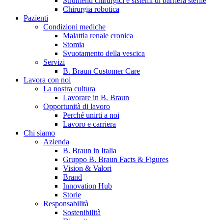
Strumenti chirurgici e sistemi di barriera sterile
Chirurgia robotica
Pazienti
Condizioni mediche
Malattia renale cronica
Stomia
Svuotamento della vescica
Servizi
B. Braun Customer Care
Lavora con noi
La nostra cultura
B. Braun in Italia
Lavorare in B. Braun
Opportunità di lavoro
Scopri chi siamo ed entra nel mondo di B. Braun in Italia: 4
Perché unirti a noi
sedi, 4 aziende, più di 700 dipendenti e un Centro di
Lavoro e carriera
Eccellenza a livello globale.
Chi siamo
Azienda
B. Braun in Italia
Gruppo B. Braun Facts & Figures
Vision & Valori
Brand
Innovation Hub
Storie
Responsabilità
Sostenibilità