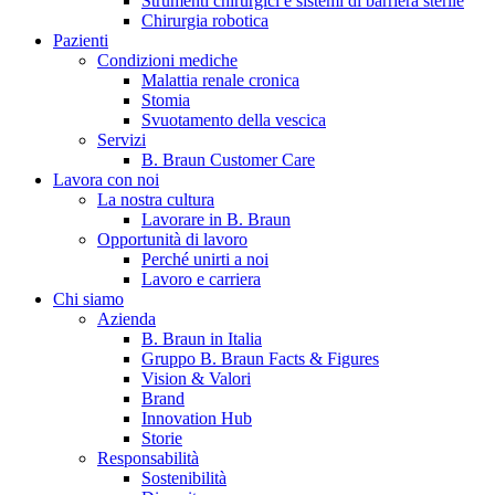
Strumenti chirurgici e sistemi di barriera sterile
Chirurgia robotica
Pazienti
Condizioni mediche
Malattia renale cronica
Stomia
Svuotamento della vescica
Servizi
B. Braun Customer Care
Lavora con noi
La nostra cultura
B. Braun in Italia
Lavorare in B. Braun
Opportunità di lavoro
Scopri chi siamo ed entra nel mondo di B. Braun in Italia: 4
Perché unirti a noi
sedi, 4 aziende, più di 700 dipendenti e un Centro di
Lavoro e carriera
Eccellenza a livello globale.
Chi siamo
Azienda
B. Braun in Italia
Gruppo B. Braun Facts & Figures
Vision & Valori
Brand
Innovation Hub
Storie
Responsabilità
Sostenibilità