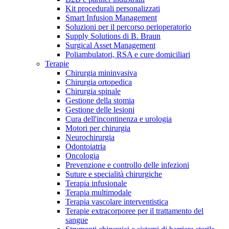
Kit procedurali personalizzati
Terapie
Media
Smart Infusion Management
Soluzioni per il percorso perioperatorio
Supply Solutions di B. Braun
Contatti
Surgical Asset Management
Poliambulatori, RSA e cure domiciliari
Terapie
Chirurgia mininvasiva
Chirurgia ortopedica
Chirurgia spinale
Gestione della stomia
Gestione delle lesioni
Cura dell'incontinenza e urologia
Motori per chirurgia
Neurochirurgia
Odontoiatria
Catalogo prodotti
Oncologia
Contatti
Prevenzione e controllo delle infezioni
Trova il prodotto che stai cercando. Visita il catalogo B.
Suture e specialità chirurgiche
Hai domande o richieste? Scrivici per entrare subito in
Braun con il nostro portfolio completo.
Terapia infusionale
contatto con un nostro referente.
Terapia multimodale
Terapia vascolare interventistica
Terapie extracorporee per il trattamento del
sangue