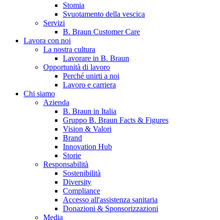
Stomia
Svuotamento della vescica
Servizi
B. Braun Customer Care
Lavora con noi
La nostra cultura
Lavorare in B. Braun
Opportunità di lavoro
Perché unirti a noi
Lavoro e carriera
Contatti
Chi siamo
Hai domande o richieste? Scrivici per entrare subito in contatto
Azienda
B. Braun in Italia
Gruppo B. Braun Facts & Figures
Vision & Valori
Catalogo prodotti
Brand
Innovation Hub
Trova il prodotto che stai cercando. Visita il catalogo B. Braun 
Storie
Responsabilità
Sostenibilità
Diversity
Compliance
Accesso all'assistenza sanitaria
Donazioni & Sponsorizzazioni
Media