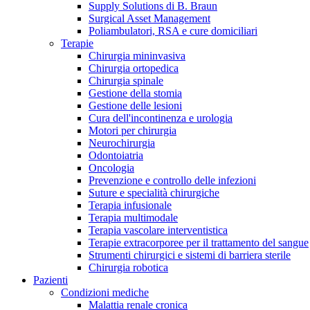
Supply Solutions di B. Braun
Contatti
Surgical Asset Management
Poliambulatori, RSA e cure domiciliari
Terapie
Chirurgia mininvasiva
Chirurgia ortopedica
Chirurgia spinale
Gestione della stomia
Gestione delle lesioni
Cura dell'incontinenza e urologia
Motori per chirurgia
Neurochirurgia
Odontoiatria
Oncologia
Prevenzione e controllo delle infezioni
Suture e specialità chirurgiche
Terapia infusionale
Terapia multimodale
Terapia vascolare interventistica
Campione stomia o cateteri
Trova la tua opportunità di lavoro!
Terapie extracorporee per il trattamento del sangue
Strumenti chirurgici e sistemi di barriera sterile
Richiedi gratuitamente un campione al nostro Customer Care, che t
Scopri le opportunità di carriera del Gruppo B. Braun. Visita il 
Chirurgia robotica
Pazienti
Condizioni mediche
Malattia renale cronica