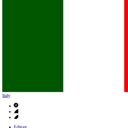
B. Braun in Italia
Scopri chi siamo ed entra nel mondo di B. Braun in Italia: 4 sed
Italy
Editore