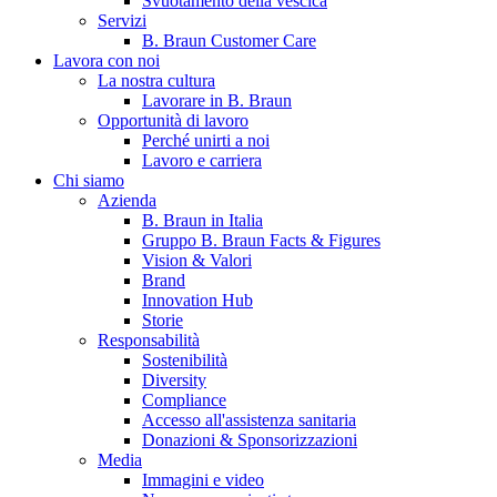
Svuotamento della vescica
Servizi
B. Braun Customer Care
Lavora con noi
La nostra cultura
Lavorare in B. Braun
Opportunità di lavoro
Perché unirti a noi
Lavoro e carriera
Chi siamo
Contatti
Azienda
B. Braun in Italia
Hai domande o richieste? Scrivici per entrare subito in contatto
Gruppo B. Braun Facts & Figures
Vision & Valori
Brand
Innovation Hub
Catalogo prodotti
Storie
Trova il prodotto che stai cercando. Visita il catalogo B. Braun 
Responsabilità
Sostenibilità
Diversity
Compliance
Accesso all'assistenza sanitaria
Donazioni & Sponsorizzazioni
Media
Immagini e video