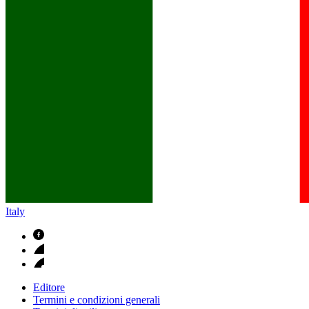
B. Braun in Italia
Scopri chi siamo ed entra nel mondo di B. Braun in Italia: 4 sed
Italy
Editore
Termini e condizioni generali