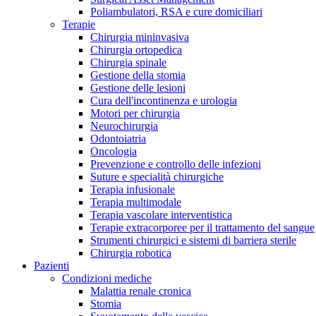
Contatti
Poliambulatori, RSA e cure domiciliari
Terapie
Chirurgia mininvasiva
Chirurgia ortopedica
Chirurgia spinale
Gestione della stomia
Gestione delle lesioni
Cura dell'incontinenza e urologia
Motori per chirurgia
Neurochirurgia
Odontoiatria
Oncologia
Prevenzione e controllo delle infezioni
Suture e specialità chirurgiche
Terapia infusionale
Terapia multimodale
Terapia vascolare interventistica
Terapie extracorporee per il trattamento del sangue
Strumenti chirurgici e sistemi di barriera sterile
Campione stomia o cateteri
Trova la tua opportunità di lavoro!
Chirurgia robotica
Pazienti
Richiedi gratuitamente un campione al nostro Customer Care, che t
Scopri le opportunità di carriera del Gruppo B. Braun. Visita il 
Condizioni mediche
Malattia renale cronica
Stomia