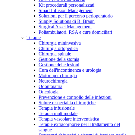
Kit procedurali personalizzati
Terapie
Media
Smart Infusion Management
Soluzioni per il percorso perioperatorio
Supply Solutions di B. Braun
Contatti
Surgical Asset Management
Poliambulatori, RSA e cure domiciliari
Terapie
Chirurgia mininvasiva
Chirurgia ortopedica
Chirurgia spinale
Gestione della stomia
Gestione delle lesioni
Cura dell'incontinenza e urologia
Motori per chirurgia
Neurochirurgia
Odontoiatria
Catalogo prodotti
Oncologia
Contatti
Prevenzione e controllo delle infezioni
Trova il prodotto che stai cercando. Visita il catalogo B.
Suture e specialità chirurgiche
Hai domande o richieste? Scrivici per entrare subito in
Braun con il nostro portfolio completo.
Terapia infusionale
contatto con un nostro referente.
Terapia multimodale
Terapia vascolare interventistica
Terapie extracorporee per il trattamento del
sangue