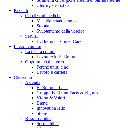
Strumenti chirurgici e sistemi di barriera sterile
Chirurgia robotica
Pazienti
Condizioni mediche
Malattia renale cronica
Stomia
Svuotamento della vescica
Servizi
B. Braun Customer Care
Lavora con noi
La nostra cultura
B. Braun in Italia
Lavorare in B. Braun
Opportunità di lavoro
Scopri chi siamo ed entra nel mondo di B. Braun in Italia: 4
Perché unirti a noi
sedi, 4 aziende, più di 700 dipendenti e un Centro di
Lavoro e carriera
Eccellenza a livello globale.
Chi siamo
Azienda
B. Braun in Italia
Gruppo B. Braun Facts & Figures
Vision & Valori
Brand
Innovation Hub
Storie
Responsabilità
Sostenibilità