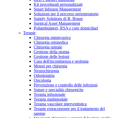
Kit procedurali personalizzati
Terapie
Media
Smart Infusion Management
Soluzioni per il percorso perioperatorio
Supply Solutions di B. Braun
Contatti
Surgical Asset Management
Poliambulatori, RSA e cure domiciliari
Terapie
Chirurgia mininvasiva
Chirurgia ortopedica
Chirurgia spinale
Gestione della stomia
Gestione delle lesioni
Cura dell'incontinenza e urologia
Motori per chirurgia
Neurochirurgia
Odontoiatria
Catalogo prodotti
Oncologia
Contatti
Prevenzione e controllo delle infezioni
Trova il prodotto che stai cercando. Visita il catalogo B.
Suture e specialità chirurgiche
Hai domande o richieste? Scrivici per entrare subito in
Braun con il nostro portfolio completo.
Terapia infusionale
contatto con un nostro referente.
Terapia multimodale
Terapia vascolare interventistica
Terapie extracorporee per il trattamento del
sangue