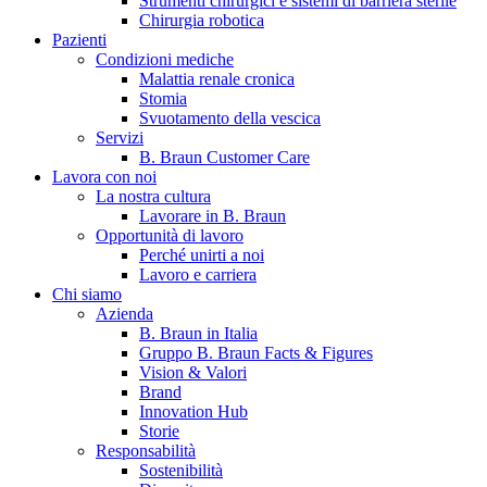
Strumenti chirurgici e sistemi di barriera sterile
Chirurgia robotica
Pazienti
Condizioni mediche
Malattia renale cronica
Stomia
Svuotamento della vescica
Servizi
B. Braun Customer Care
Lavora con noi
La nostra cultura
B. Braun in Italia
Lavorare in B. Braun
Opportunità di lavoro
Scopri chi siamo ed entra nel mondo di B. Braun in Italia: 4
Perché unirti a noi
sedi, 4 aziende, più di 700 dipendenti e un Centro di
Lavoro e carriera
Eccellenza a livello globale.
Chi siamo
Azienda
B. Braun in Italia
Gruppo B. Braun Facts & Figures
Vision & Valori
Brand
Innovation Hub
Storie
Responsabilità
Sostenibilità