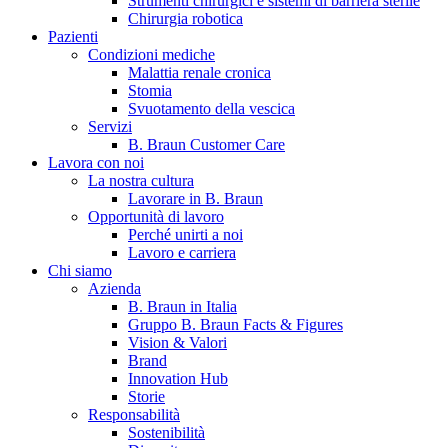
Strumenti chirurgici e sistemi di barriera sterile
Chirurgia robotica
Pazienti
Condizioni mediche
Malattia renale cronica
Stomia
Svuotamento della vescica
Servizi
B. Braun Customer Care
Lavora con noi
La nostra cultura
B. Braun in Italia
Lavorare in B. Braun
Opportunità di lavoro
Scopri chi siamo ed entra nel mondo di B. Braun in Italia: 4
Perché unirti a noi
sedi, 4 aziende, più di 700 dipendenti e un Centro di
Lavoro e carriera
Eccellenza a livello globale.
Chi siamo
Azienda
B. Braun in Italia
Gruppo B. Braun Facts & Figures
Vision & Valori
Brand
Innovation Hub
Storie
Responsabilità
Sostenibilità