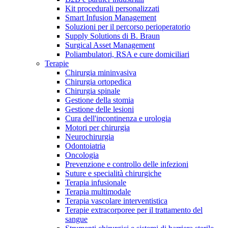
Kit procedurali personalizzati
Terapie
Media
Smart Infusion Management
Soluzioni per il percorso perioperatorio
Supply Solutions di B. Braun
Contatti
Surgical Asset Management
Poliambulatori, RSA e cure domiciliari
Terapie
Chirurgia mininvasiva
Chirurgia ortopedica
Chirurgia spinale
Gestione della stomia
Gestione delle lesioni
Cura dell'incontinenza e urologia
Motori per chirurgia
Neurochirurgia
Odontoiatria
Catalogo prodotti
Oncologia
Contatti
Prevenzione e controllo delle infezioni
Trova il prodotto che stai cercando. Visita il catalogo B.
Suture e specialità chirurgiche
Hai domande o richieste? Scrivici per entrare subito in
Braun con il nostro portfolio completo.
Terapia infusionale
contatto con un nostro referente.
Terapia multimodale
Terapia vascolare interventistica
Terapie extracorporee per il trattamento del
sangue