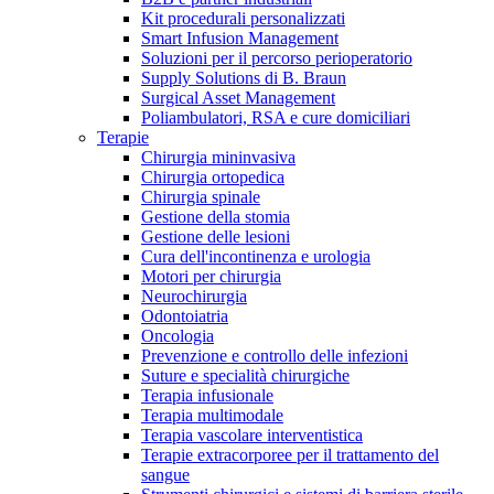
Kit procedurali personalizzati
Terapie
Media
Smart Infusion Management
Soluzioni per il percorso perioperatorio
Supply Solutions di B. Braun
Contatti
Surgical Asset Management
Poliambulatori, RSA e cure domiciliari
Terapie
Chirurgia mininvasiva
Chirurgia ortopedica
Chirurgia spinale
Gestione della stomia
Gestione delle lesioni
Cura dell'incontinenza e urologia
Motori per chirurgia
Neurochirurgia
Odontoiatria
Catalogo prodotti
Oncologia
Contatti
Prevenzione e controllo delle infezioni
Trova il prodotto che stai cercando. Visita il catalogo B.
Suture e specialità chirurgiche
Hai domande o richieste? Scrivici per entrare subito in
Braun con il nostro portfolio completo.
Terapia infusionale
contatto con un nostro referente.
Terapia multimodale
Terapia vascolare interventistica
Terapie extracorporee per il trattamento del
sangue