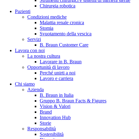
Strumenti chirurgici e sistemi di barriera sterile
Chirurgia robotica
Pazienti
Condizioni mediche
Malattia renale cronica
Stomia
Svuotamento della vescica
Servizi
B. Braun Customer Care
Lavora con noi
La nostra cultura
B. Braun in Italia
Lavorare in B. Braun
Opportunità di lavoro
Scopri chi siamo ed entra nel mondo di B. Braun in Italia: 4
Perché unirti a noi
sedi, 4 aziende, più di 700 dipendenti e un Centro di
Lavoro e carriera
Eccellenza a livello globale.
Chi siamo
Azienda
B. Braun in Italia
Gruppo B. Braun Facts & Figures
Vision & Valori
Brand
Innovation Hub
Storie
Responsabilità
Sostenibilità