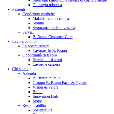
Strumenti chirurgici e sistemi di barriera sterile
Chirurgia robotica
Pazienti
Condizioni mediche
Malattia renale cronica
Stomia
Svuotamento della vescica
Servizi
B. Braun Customer Care
Lavora con noi
La nostra cultura
B. Braun in Italia
Lavorare in B. Braun
Opportunità di lavoro
Scopri chi siamo ed entra nel mondo di B. Braun in Italia: 4
Perché unirti a noi
sedi, 4 aziende, più di 700 dipendenti e un Centro di
Lavoro e carriera
Eccellenza a livello globale.
Chi siamo
Azienda
B. Braun in Italia
Gruppo B. Braun Facts & Figures
Vision & Valori
Brand
Innovation Hub
Storie
Responsabilità
Sostenibilità