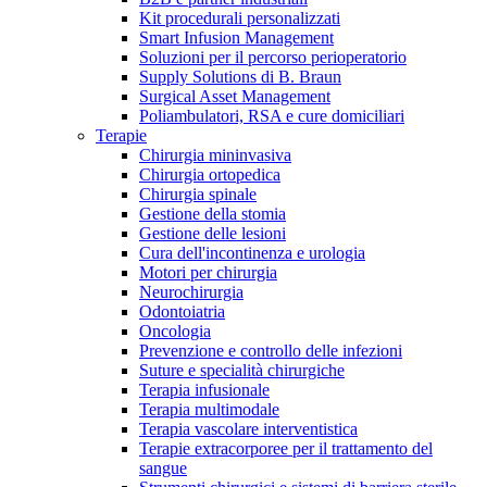
Kit procedurali personalizzati
Terapie
Media
Smart Infusion Management
Soluzioni per il percorso perioperatorio
Supply Solutions di B. Braun
Contatti
Surgical Asset Management
Poliambulatori, RSA e cure domiciliari
Terapie
Chirurgia mininvasiva
Chirurgia ortopedica
Chirurgia spinale
Gestione della stomia
Gestione delle lesioni
Cura dell'incontinenza e urologia
Motori per chirurgia
Neurochirurgia
Odontoiatria
Catalogo prodotti
Oncologia
Contatti
Prevenzione e controllo delle infezioni
Trova il prodotto che stai cercando. Visita il catalogo B.
Suture e specialità chirurgiche
Hai domande o richieste? Scrivici per entrare subito in
Braun con il nostro portfolio completo.
Terapia infusionale
contatto con un nostro referente.
Terapia multimodale
Terapia vascolare interventistica
Terapie extracorporee per il trattamento del
sangue