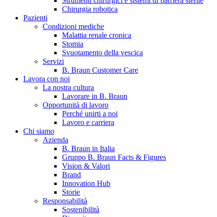
Strumenti chirurgici e sistemi di barriera sterile
Chirurgia robotica
Pazienti
Condizioni mediche
Malattia renale cronica
Stomia
Svuotamento della vescica
Servizi
B. Braun Customer Care
Lavora con noi
La nostra cultura
B. Braun in Italia
Lavorare in B. Braun
Opportunità di lavoro
Scopri chi siamo ed entra nel mondo di B. Braun in Italia: 4
Perché unirti a noi
sedi, 4 aziende, più di 700 dipendenti e un Centro di
Lavoro e carriera
Eccellenza a livello globale.
Chi siamo
Azienda
B. Braun in Italia
Gruppo B. Braun Facts & Figures
Vision & Valori
Brand
Innovation Hub
Storie
Responsabilità
Sostenibilità