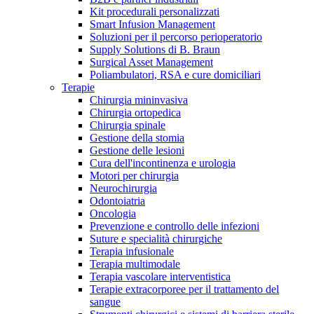
Kit procedurali personalizzati
Terapie
Media
Smart Infusion Management
Soluzioni per il percorso perioperatorio
Supply Solutions di B. Braun
Contatti
Surgical Asset Management
Poliambulatori, RSA e cure domiciliari
Terapie
Chirurgia mininvasiva
Chirurgia ortopedica
Chirurgia spinale
Gestione della stomia
Gestione delle lesioni
Cura dell'incontinenza e urologia
Motori per chirurgia
Neurochirurgia
Odontoiatria
Catalogo prodotti
Oncologia
Contatti
Prevenzione e controllo delle infezioni
Trova il prodotto che stai cercando. Visita il catalogo B.
Suture e specialità chirurgiche
Hai domande o richieste? Scrivici per entrare subito in
Braun con il nostro portfolio completo.
Terapia infusionale
contatto con un nostro referente.
Terapia multimodale
Terapia vascolare interventistica
Terapie extracorporee per il trattamento del
sangue