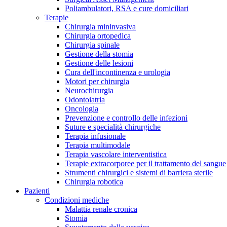
Contatti
Poliambulatori, RSA e cure domiciliari
Terapie
Chirurgia mininvasiva
Chirurgia ortopedica
Chirurgia spinale
Gestione della stomia
Gestione delle lesioni
Cura dell'incontinenza e urologia
Motori per chirurgia
Neurochirurgia
Odontoiatria
Oncologia
Prevenzione e controllo delle infezioni
Suture e specialità chirurgiche
Terapia infusionale
Terapia multimodale
Terapia vascolare interventistica
Terapie extracorporee per il trattamento del sangue
Strumenti chirurgici e sistemi di barriera sterile
Campione stomia o cateteri
Trova la tua opportunità di lavoro!
Chirurgia robotica
Pazienti
Richiedi gratuitamente un campione al nostro Customer Care, che t
Scopri le opportunità di carriera del Gruppo B. Braun. Visita il 
Condizioni mediche
Malattia renale cronica
Stomia