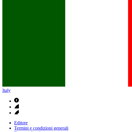
B. Braun in Italia
Scopri chi siamo ed entra nel mondo di B. Braun in Italia: 4 sed
Italy
Editore
Termini e condizioni generali