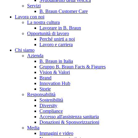
Svuotamento della vescica
Servizi
B. Braun Customer Care
Lavora con noi
La nostra cultura
Lavorare in B. Braun
Opportunità di lavoro
Perché unirti a noi
Lavoro e carriera
Chi siamo
Contatti
Azienda
B. Braun in Italia
Hai domande o richieste? Scrivici per entrare subito in contatto
Gruppo B. Braun Facts & Figures
Vision & Valori
Brand
Innovation Hub
Catalogo prodotti
Storie
Trova il prodotto che stai cercando. Visita il catalogo B. Braun 
Responsabilità
Sostenibilità
Diversity
Compliance
Accesso all'assistenza sanitaria
Donazioni & Sponsorizzazioni
Media
Immagini e video