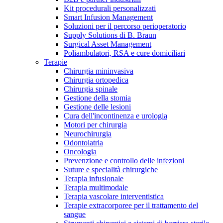
Kit procedurali personalizzati
Terapie
Media
Smart Infusion Management
Soluzioni per il percorso perioperatorio
Supply Solutions di B. Braun
Contatti
Surgical Asset Management
Poliambulatori, RSA e cure domiciliari
Terapie
Chirurgia mininvasiva
Chirurgia ortopedica
Chirurgia spinale
Gestione della stomia
Gestione delle lesioni
Cura dell'incontinenza e urologia
Motori per chirurgia
Neurochirurgia
Odontoiatria
Catalogo prodotti
Oncologia
Contatti
Prevenzione e controllo delle infezioni
Trova il prodotto che stai cercando. Visita il catalogo B.
Suture e specialità chirurgiche
Hai domande o richieste? Scrivici per entrare subito in
Braun con il nostro portfolio completo.
Terapia infusionale
contatto con un nostro referente.
Terapia multimodale
Terapia vascolare interventistica
Terapie extracorporee per il trattamento del
sangue