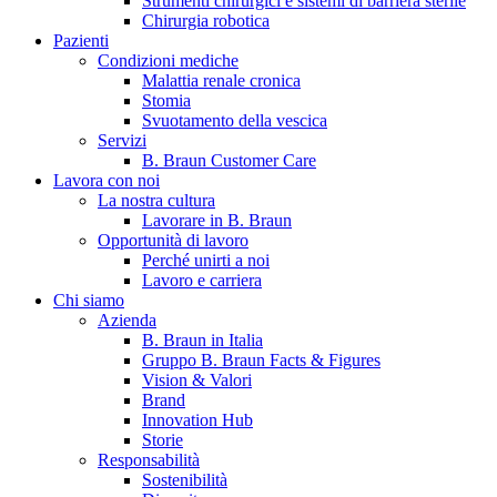
Strumenti chirurgici e sistemi di barriera sterile
Chirurgia robotica
Pazienti
Condizioni mediche
Malattia renale cronica
Stomia
Svuotamento della vescica
Servizi
B. Braun Customer Care
Lavora con noi
La nostra cultura
B. Braun in Italia
Lavorare in B. Braun
Opportunità di lavoro
Scopri chi siamo ed entra nel mondo di B. Braun in Italia: 4
Perché unirti a noi
sedi, 4 aziende, più di 700 dipendenti e un Centro di
Lavoro e carriera
Eccellenza a livello globale.
Chi siamo
Azienda
B. Braun in Italia
Gruppo B. Braun Facts & Figures
Vision & Valori
Brand
Innovation Hub
Storie
Responsabilità
Sostenibilità