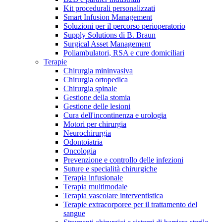
Kit procedurali personalizzati
Terapie
Media
Smart Infusion Management
Soluzioni per il percorso perioperatorio
Supply Solutions di B. Braun
Contatti
Surgical Asset Management
Poliambulatori, RSA e cure domiciliari
Terapie
Chirurgia mininvasiva
Chirurgia ortopedica
Chirurgia spinale
Gestione della stomia
Gestione delle lesioni
Cura dell'incontinenza e urologia
Motori per chirurgia
Neurochirurgia
Odontoiatria
Catalogo prodotti
Oncologia
Contatti
Prevenzione e controllo delle infezioni
Trova il prodotto che stai cercando. Visita il catalogo B.
Suture e specialità chirurgiche
Hai domande o richieste? Scrivici per entrare subito in
Braun con il nostro portfolio completo.
Terapia infusionale
contatto con un nostro referente.
Terapia multimodale
Terapia vascolare interventistica
Terapie extracorporee per il trattamento del
sangue