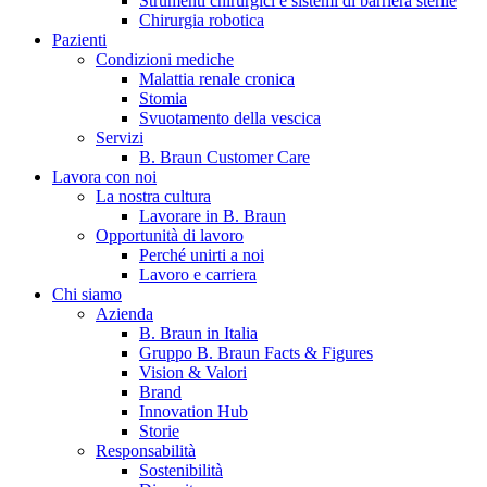
Strumenti chirurgici e sistemi di barriera sterile
Chirurgia robotica
Pazienti
Condizioni mediche
Malattia renale cronica
Stomia
Svuotamento della vescica
Servizi
B. Braun Customer Care
Lavora con noi
La nostra cultura
B. Braun in Italia
Lavorare in B. Braun
Opportunità di lavoro
Scopri chi siamo ed entra nel mondo di B. Braun in Italia: 4
Perché unirti a noi
sedi, 4 aziende, più di 700 dipendenti e un Centro di
Lavoro e carriera
Eccellenza a livello globale.
Chi siamo
Azienda
B. Braun in Italia
Gruppo B. Braun Facts & Figures
Vision & Valori
Brand
Innovation Hub
Storie
Responsabilità
Sostenibilità