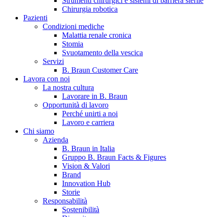
Strumenti chirurgici e sistemi di barriera sterile
Chirurgia robotica
Pazienti
Condizioni mediche
Malattia renale cronica
Stomia
Svuotamento della vescica
Servizi
B. Braun Customer Care
Lavora con noi
La nostra cultura
B. Braun in Italia
Lavorare in B. Braun
Opportunità di lavoro
Scopri chi siamo ed entra nel mondo di B. Braun in Italia: 4
Perché unirti a noi
sedi, 4 aziende, più di 700 dipendenti e un Centro di
Lavoro e carriera
Eccellenza a livello globale.
Chi siamo
Azienda
B. Braun in Italia
Gruppo B. Braun Facts & Figures
Vision & Valori
Brand
Innovation Hub
Storie
Responsabilità
Sostenibilità