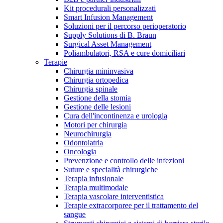
Kit procedurali personalizzati
Terapie
Media
Smart Infusion Management
Soluzioni per il percorso perioperatorio
Supply Solutions di B. Braun
Contatti
Surgical Asset Management
Poliambulatori, RSA e cure domiciliari
Terapie
Chirurgia mininvasiva
Chirurgia ortopedica
Chirurgia spinale
Gestione della stomia
Gestione delle lesioni
Cura dell'incontinenza e urologia
Motori per chirurgia
Neurochirurgia
Odontoiatria
Catalogo prodotti
Oncologia
Contatti
Prevenzione e controllo delle infezioni
Trova il prodotto che stai cercando. Visita il catalogo B.
Suture e specialità chirurgiche
Hai domande o richieste? Scrivici per entrare subito in
Braun con il nostro portfolio completo.
Terapia infusionale
contatto con un nostro referente.
Terapia multimodale
Terapia vascolare interventistica
Terapie extracorporee per il trattamento del
sangue