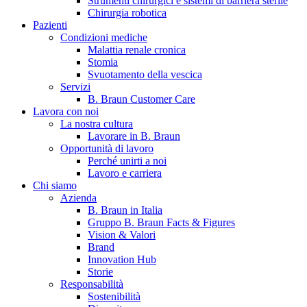
Strumenti chirurgici e sistemi di barriera sterile
Chirurgia robotica
Pazienti
Condizioni mediche
Malattia renale cronica
Stomia
Svuotamento della vescica
Servizi
B. Braun Customer Care
Lavora con noi
La nostra cultura
B. Braun in Italia
Lavorare in B. Braun
Opportunità di lavoro
Scopri chi siamo ed entra nel mondo di B. Braun in Italia: 4
Perché unirti a noi
sedi, 4 aziende, più di 700 dipendenti e un Centro di
Lavoro e carriera
Eccellenza a livello globale.
Chi siamo
Azienda
B. Braun in Italia
Gruppo B. Braun Facts & Figures
Vision & Valori
Brand
Innovation Hub
Storie
Responsabilità
Sostenibilità