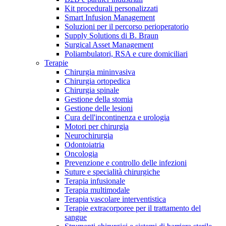
Kit procedurali personalizzati
Terapie
Media
Smart Infusion Management
Soluzioni per il percorso perioperatorio
Supply Solutions di B. Braun
Contatti
Surgical Asset Management
Poliambulatori, RSA e cure domiciliari
Terapie
Chirurgia mininvasiva
Chirurgia ortopedica
Chirurgia spinale
Gestione della stomia
Gestione delle lesioni
Cura dell'incontinenza e urologia
Motori per chirurgia
Neurochirurgia
Odontoiatria
Catalogo prodotti
Oncologia
Contatti
Prevenzione e controllo delle infezioni
Trova il prodotto che stai cercando. Visita il catalogo B.
Suture e specialità chirurgiche
Hai domande o richieste? Scrivici per entrare subito in
Braun con il nostro portfolio completo.
Terapia infusionale
contatto con un nostro referente.
Terapia multimodale
Terapia vascolare interventistica
Terapie extracorporee per il trattamento del
sangue