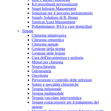
Kit procedurali personalizzati
Terapie
Media
Smart Infusion Management
Soluzioni per il percorso perioperatorio
Supply Solutions di B. Braun
Contatti
Surgical Asset Management
Poliambulatori, RSA e cure domiciliari
Terapie
Chirurgia mininvasiva
Chirurgia ortopedica
Chirurgia spinale
Gestione della stomia
Gestione delle lesioni
Cura dell'incontinenza e urologia
Motori per chirurgia
Neurochirurgia
Odontoiatria
Catalogo prodotti
Oncologia
Contatti
Prevenzione e controllo delle infezioni
Trova il prodotto che stai cercando. Visita il catalogo B.
Suture e specialità chirurgiche
Hai domande o richieste? Scrivici per entrare subito in
Braun con il nostro portfolio completo.
Terapia infusionale
contatto con un nostro referente.
Terapia multimodale
Terapia vascolare interventistica
Terapie extracorporee per il trattamento del
sangue