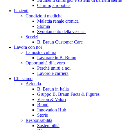
Strumenti chirurgici e sistemi di barriera sterile
Chirurgia robotica
Pazienti
Condizioni mediche
Malattia renale cronica
Stomia
Svuotamento della vescica
Servizi
B. Braun Customer Care
Lavora con noi
La nostra cultura
B. Braun in Italia
Lavorare in B. Braun
Opportunità di lavoro
Scopri chi siamo ed entra nel mondo di B. Braun in Italia: 4
Perché unirti a noi
sedi, 4 aziende, più di 700 dipendenti e un Centro di
Lavoro e carriera
Eccellenza a livello globale.
Chi siamo
Azienda
B. Braun in Italia
Gruppo B. Braun Facts & Figures
Vision & Valori
Brand
Innovation Hub
Storie
Responsabilità
Sostenibilità