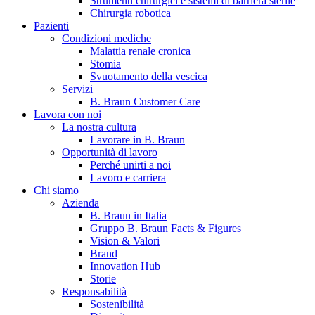
Strumenti chirurgici e sistemi di barriera sterile
Chirurgia robotica
Pazienti
Condizioni mediche
Malattia renale cronica
Stomia
Svuotamento della vescica
Servizi
B. Braun Customer Care
Lavora con noi
La nostra cultura
B. Braun in Italia
Lavorare in B. Braun
Opportunità di lavoro
Scopri chi siamo ed entra nel mondo di B. Braun in Italia: 4
Perché unirti a noi
sedi, 4 aziende, più di 700 dipendenti e un Centro di
Lavoro e carriera
Eccellenza a livello globale.
Chi siamo
Azienda
B. Braun in Italia
Gruppo B. Braun Facts & Figures
Vision & Valori
Brand
Innovation Hub
Storie
Responsabilità
Sostenibilità