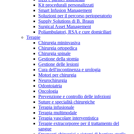
Kit procedurali personalizzati
Terapie
Media
Smart Infusion Management
Soluzioni per il percorso perioperatorio
Supply Solutions di B. Braun
Contatti
Surgical Asset Management
Poliambulatori, RSA e cure domiciliari
Terapie
Chirurgia mininvasiva
Chirurgia ortopedica
Chirurgia spinale
Gestione della stomia
Gestione delle lesioni
Cura dell'incontinenza e urologia
Motori per chirurgia
Neurochirurgia
Odontoiatria
Catalogo prodotti
Oncologia
Contatti
Prevenzione e controllo delle infezioni
Trova il prodotto che stai cercando. Visita il catalogo B.
Suture e specialità chirurgiche
Hai domande o richieste? Scrivici per entrare subito in
Braun con il nostro portfolio completo.
Terapia infusionale
contatto con un nostro referente.
Terapia multimodale
Terapia vascolare interventistica
Terapie extracorporee per il trattamento del
sangue