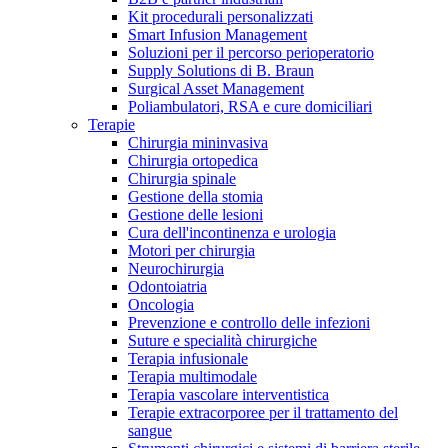
Kit procedurali personalizzati
Terapie
Media
Smart Infusion Management
Soluzioni per il percorso perioperatorio
Supply Solutions di B. Braun
Contatti
Surgical Asset Management
Poliambulatori, RSA e cure domiciliari
Terapie
Chirurgia mininvasiva
Chirurgia ortopedica
Chirurgia spinale
Gestione della stomia
Gestione delle lesioni
Cura dell'incontinenza e urologia
Motori per chirurgia
Neurochirurgia
Odontoiatria
Catalogo prodotti
Oncologia
Contatti
Prevenzione e controllo delle infezioni
Trova il prodotto che stai cercando. Visita il catalogo B.
Suture e specialità chirurgiche
Hai domande o richieste? Scrivici per entrare subito in
Braun con il nostro portfolio completo.
Terapia infusionale
contatto con un nostro referente.
Terapia multimodale
Terapia vascolare interventistica
Terapie extracorporee per il trattamento del
sangue