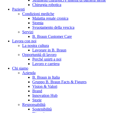
Strumenti chirurgici e sistemi di barriera sterile
Chirurgia robotica
Pazienti
Condizioni mediche
Malattia renale cronica
Stomia
Svuotamento della vescica
Servizi
B. Braun Customer Care
Lavora con noi
La nostra cultura
B. Braun in Italia
Lavorare in B. Braun
Opportunità di lavoro
Scopri chi siamo ed entra nel mondo di B. Braun in Italia: 4
Perché unirti a noi
sedi, 4 aziende, più di 700 dipendenti e un Centro di
Lavoro e carriera
Eccellenza a livello globale.
Chi siamo
Azienda
B. Braun in Italia
Gruppo B. Braun Facts & Figures
Vision & Valori
Brand
Innovation Hub
Storie
Responsabilità
Sostenibilità