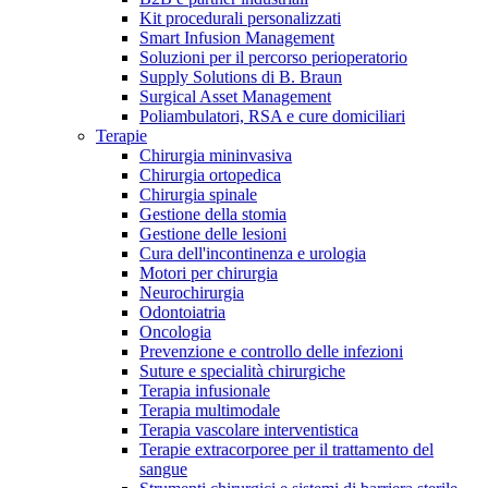
Kit procedurali personalizzati
Terapie
Media
Smart Infusion Management
Soluzioni per il percorso perioperatorio
Supply Solutions di B. Braun
Contatti
Surgical Asset Management
Poliambulatori, RSA e cure domiciliari
Terapie
Chirurgia mininvasiva
Chirurgia ortopedica
Chirurgia spinale
Gestione della stomia
Gestione delle lesioni
Cura dell'incontinenza e urologia
Motori per chirurgia
Neurochirurgia
Odontoiatria
Catalogo prodotti
Oncologia
Contatti
Prevenzione e controllo delle infezioni
Trova il prodotto che stai cercando. Visita il catalogo B.
Suture e specialità chirurgiche
Hai domande o richieste? Scrivici per entrare subito in
Braun con il nostro portfolio completo.
Terapia infusionale
contatto con un nostro referente.
Terapia multimodale
Terapia vascolare interventistica
Terapie extracorporee per il trattamento del
sangue