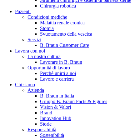
Strumenti chirurgici e sistemi di barriera sterile
Chirurgia robotica
Pazienti
Condizioni mediche
Malattia renale cronica
Stomia
Svuotamento della vescica
Servizi
B. Braun Customer Care
Lavora con noi
La nostra cultura
B. Braun in Italia
Lavorare in B. Braun
Opportunità di lavoro
Scopri chi siamo ed entra nel mondo di B. Braun in Italia: 4
Perché unirti a noi
sedi, 4 aziende, più di 700 dipendenti e un Centro di
Lavoro e carriera
Eccellenza a livello globale.
Chi siamo
Azienda
B. Braun in Italia
Gruppo B. Braun Facts & Figures
Vision & Valori
Brand
Innovation Hub
Storie
Responsabilità
Sostenibilità