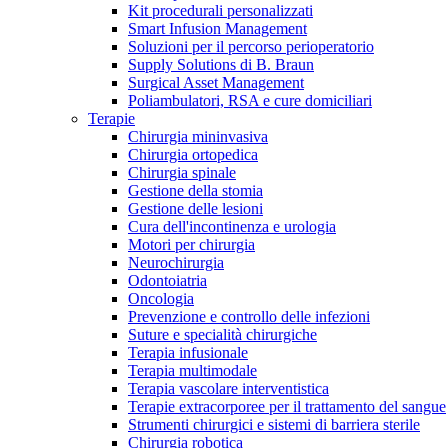
Contatti
Kit procedurali personalizzati
Smart Infusion Management
Soluzioni per il percorso perioperatorio
Supply Solutions di B. Braun
Surgical Asset Management
Poliambulatori, RSA e cure domiciliari
Terapie
Chirurgia mininvasiva
Chirurgia ortopedica
Chirurgia spinale
Gestione della stomia
Gestione delle lesioni
Cura dell'incontinenza e urologia
Motori per chirurgia
Neurochirurgia
Odontoiatria
Oncologia
Prevenzione e controllo delle infezioni
Suture e specialità chirurgiche
Campione stomia o cateteri
Trova la tua opportunità di lavoro!
Terapia infusionale
Terapia multimodale
Richiedi gratuitamente un campione al nostro Customer Care, che t
Scopri le opportunità di carriera del Gruppo B. Braun. Visita il 
Terapia vascolare interventistica
Terapie extracorporee per il trattamento del sangue
Strumenti chirurgici e sistemi di barriera sterile
Chirurgia robotica