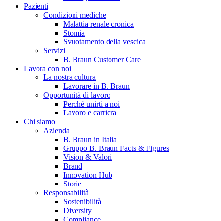
Pazienti
Condizioni mediche
Malattia renale cronica
Stomia
Svuotamento della vescica
Servizi
B. Braun Customer Care
Lavora con noi
La nostra cultura
Contatti
Lavorare in B. Braun
Opportunità di lavoro
Hai domande o richieste? Scrivici per entrare subito in contatto
Perché unirti a noi
Lavoro e carriera
Chi siamo
Azienda
Catalogo prodotti
B. Braun in Italia
Gruppo B. Braun Facts & Figures
Trova il prodotto che stai cercando. Visita il catalogo B. Braun 
Vision & Valori
Brand
Innovation Hub
Storie
Responsabilità
Sostenibilità
Diversity
Compliance