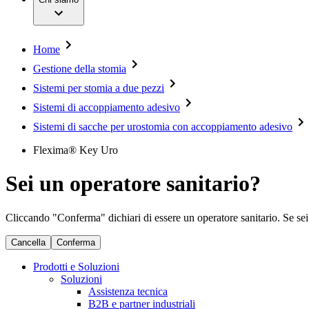
Servizi
Chirurgia mininvasiva
Opportunità di lavoro
Chirurgia ortopedica
Sostenibilità
Chirurgia spinale
Diversity
Gestione della stomia
Compliance
Home
Gestione delle lesioni
Accesso all'assistenza sanitaria
Cura dell'incontinenza e urologia
Gestione della stomia
Donazioni & Sponsorizzazioni
Motori per chirurgia
Sistemi per stomia a due pezzi
Neurochirurgia
Media
Odontoiatria
Sistemi di accoppiamento adesivo
Oncologia
Immagini e video
Prevenzione e controllo delle infezioni
Sistemi di sacche per urostomia con accoppiamento adesivo
News e comunicati stampa
Suture e specialità chirurgiche
Flexima® Key Uro
Terapia infusionale
Contatti
Terapia multimodale
Terapia vascolare interventistica
Sedi
Sei un operatore sanitario?
Terapie extracorporee per il trattamento del sangue
Scrivici
Strumenti chirurgici e sistemi di barriera sterile
SAP Ariba
Chirurgia robotica
Azienda
Cliccando "Conferma" dichiari di essere un operatore sanitario. Se sei u
Soluzioni
Cancella
Conferma
Responsabilità
Terapie
Prodotti e Soluzioni
Soluzioni
Media
Assistenza tecnica
B2B e partner industriali