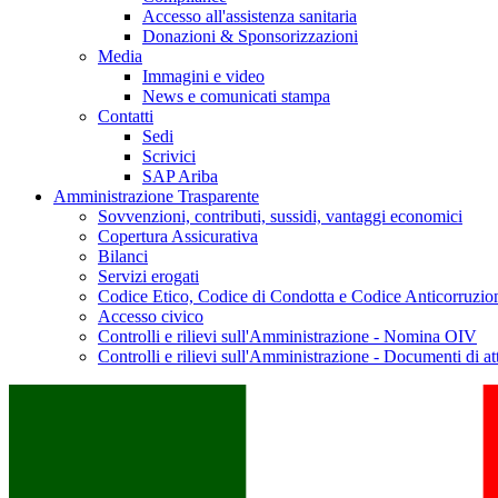
Accesso all'assistenza sanitaria
Donazioni & Sponsorizzazioni
Media
Immagini e video
News e comunicati stampa
Contatti
Sedi
Scrivici
SAP Ariba
Amministrazione Trasparente
Sovvenzioni, contributi, sussidi, vantaggi economici
Copertura Assicurativa
Bilanci
Servizi erogati
Codice Etico, Codice di Condotta e Codice Anticorruzio
Accesso civico
Controlli e rilievi sull'Amministrazione - Nomina OIV
Controlli e rilievi sull'Amministrazione - Documenti di at