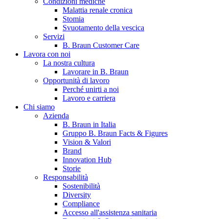
Condizioni mediche
Malattia renale cronica
Stomia
Svuotamento della vescica
Servizi
B. Braun Customer Care
Lavora con noi
La nostra cultura
Lavorare in B. Braun
Opportunità di lavoro
Contatti
Perché unirti a noi
Lavoro e carriera
Hai domande o richieste? Scrivici per entrare subito in contatto
Chi siamo
Azienda
B. Braun in Italia
Catalogo prodotti
Gruppo B. Braun Facts & Figures
Vision & Valori
Trova il prodotto che stai cercando. Visita il catalogo B. Braun 
Brand
Innovation Hub
Storie
Responsabilità
Sostenibilità
Diversity
Compliance
Accesso all'assistenza sanitaria