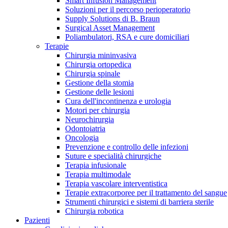
Smart Infusion Management
Contatti
Soluzioni per il percorso perioperatorio
Supply Solutions di B. Braun
Surgical Asset Management
Poliambulatori, RSA e cure domiciliari
Terapie
Chirurgia mininvasiva
Chirurgia ortopedica
Chirurgia spinale
Gestione della stomia
Gestione delle lesioni
Cura dell'incontinenza e urologia
Motori per chirurgia
Neurochirurgia
Odontoiatria
Oncologia
Prevenzione e controllo delle infezioni
Suture e specialità chirurgiche
Terapia infusionale
Terapia multimodale
Campione stomia o cateteri
Trova la tua opportunità di lavoro!
Terapia vascolare interventistica
Richiedi gratuitamente un campione al nostro Customer Care, che t
Terapie extracorporee per il trattamento del sangue
Scopri le opportunità di carriera del Gruppo B. Braun. Visita il 
Strumenti chirurgici e sistemi di barriera sterile
Chirurgia robotica
Pazienti