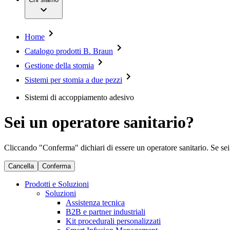
Servizi
Chirurgia mininvasiva
Opportunità di lavoro
Chirurgia ortopedica
Sostenibilità
Chirurgia spinale
Diversity
Gestione della stomia
Compliance
Home
Gestione delle lesioni
Accesso all'assistenza sanitaria
Cura dell'incontinenza e urologia
Catalogo prodotti B. Braun
Donazioni & Sponsorizzazioni
Motori per chirurgia
Gestione della stomia
Neurochirurgia
Media
Odontoiatria
Sistemi per stomia a due pezzi
Oncologia
Immagini e video
Prevenzione e controllo delle infezioni
News e comunicati stampa
Sistemi di accoppiamento adesivo
Suture e specialità chirurgiche
Terapia infusionale
Contatti
Sei un operatore sanitario?
Terapia multimodale
Terapia vascolare interventistica
Sedi
Terapie extracorporee per il trattamento del sangue
Scrivici
Cliccando "Conferma" dichiari di essere un operatore sanitario. Se sei u
Strumenti chirurgici e sistemi di barriera sterile
SAP Ariba
Chirurgia robotica
Azienda
Cancella
Conferma
Soluzioni
Prodotti e Soluzioni
Responsabilità
Soluzioni
Terapie
Assistenza tecnica
Media
B2B e partner industriali
Kit procedurali personalizzati