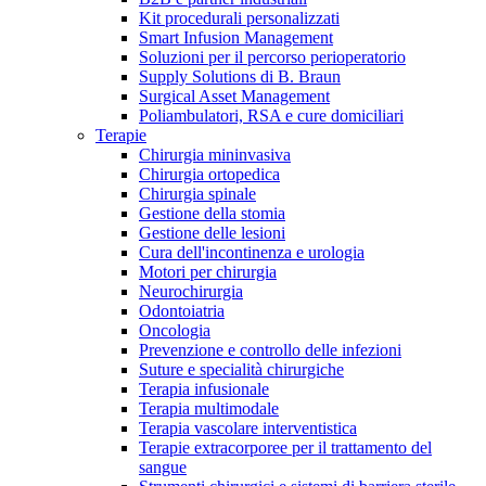
Kit procedurali personalizzati
Terapie
Media
Smart Infusion Management
Soluzioni per il percorso perioperatorio
Supply Solutions di B. Braun
Contatti
Surgical Asset Management
Poliambulatori, RSA e cure domiciliari
Terapie
Chirurgia mininvasiva
Chirurgia ortopedica
Chirurgia spinale
Gestione della stomia
Gestione delle lesioni
Cura dell'incontinenza e urologia
Motori per chirurgia
Neurochirurgia
Odontoiatria
Catalogo prodotti
Oncologia
Contatti
Prevenzione e controllo delle infezioni
Trova il prodotto che stai cercando. Visita il catalogo B.
Suture e specialità chirurgiche
Hai domande o richieste? Scrivici per entrare subito in
Braun con il nostro portfolio completo.
Terapia infusionale
contatto con un nostro referente.
Terapia multimodale
Terapia vascolare interventistica
Terapie extracorporee per il trattamento del
sangue