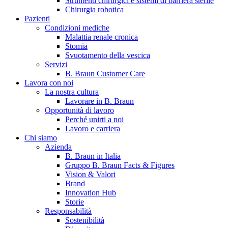
Strumenti chirurgici e sistemi di barriera sterile
Chirurgia robotica
Pazienti
Condizioni mediche
Malattia renale cronica
Stomia
Svuotamento della vescica
Servizi
B. Braun Customer Care
Lavora con noi
La nostra cultura
B. Braun in Italia
Lavorare in B. Braun
Opportunità di lavoro
Scopri chi siamo ed entra nel mondo di B. Braun in Italia: 4
Perché unirti a noi
sedi, 4 aziende, più di 700 dipendenti e un Centro di
Lavoro e carriera
Eccellenza a livello globale.
Chi siamo
Azienda
B. Braun in Italia
Gruppo B. Braun Facts & Figures
Vision & Valori
Brand
Innovation Hub
Storie
Responsabilità
Sostenibilità