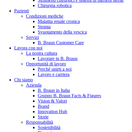
Strumenti chirurgici e sistemi di barriera sterile
Chirurgia robotica
Pazienti
Condizioni mediche
Malattia renale cronica
Stomia
Svuotamento della vescica
Servizi
B. Braun Customer Care
Lavora con noi
La nostra cultura
B. Braun in Italia
Lavorare in B. Braun
Opportunità di lavoro
Scopri chi siamo ed entra nel mondo di B. Braun in Italia: 4
Perché unirti a noi
sedi, 4 aziende, più di 700 dipendenti e un Centro di
Lavoro e carriera
Eccellenza a livello globale.
Chi siamo
Azienda
B. Braun in Italia
Gruppo B. Braun Facts & Figures
Vision & Valori
Brand
Innovation Hub
Storie
Responsabilità
Sostenibilità