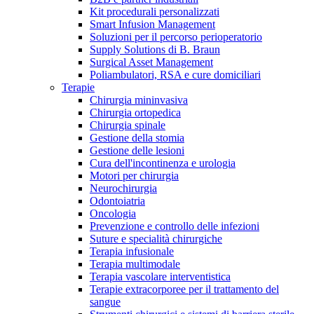
Kit procedurali personalizzati
Terapie
Media
Smart Infusion Management
Soluzioni per il percorso perioperatorio
Supply Solutions di B. Braun
Contatti
Surgical Asset Management
Poliambulatori, RSA e cure domiciliari
Terapie
Chirurgia mininvasiva
Chirurgia ortopedica
Chirurgia spinale
Gestione della stomia
Gestione delle lesioni
Cura dell'incontinenza e urologia
Motori per chirurgia
Neurochirurgia
Odontoiatria
Catalogo prodotti
Oncologia
Contatti
Prevenzione e controllo delle infezioni
Trova il prodotto che stai cercando. Visita il catalogo B.
Suture e specialità chirurgiche
Hai domande o richieste? Scrivici per entrare subito in
Braun con il nostro portfolio completo.
Terapia infusionale
contatto con un nostro referente.
Terapia multimodale
Terapia vascolare interventistica
Terapie extracorporee per il trattamento del
sangue