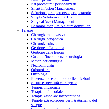
Kit procedurali personalizzati
Terapie
Media
Smart Infusion Management
Soluzioni per il percorso perioperatorio
Supply Solutions di B. Braun
Contatti
Surgical Asset Management
Poliambulatori, RSA e cure domiciliari
Terapie
Chirurgia mininvasiva
Chirurgia ortopedica
Chirurgia spinale
Gestione della stomia
Gestione delle lesioni
Cura dell'incontinenza e urologia
Motori per chirurgia
Neurochirurgia
Odontoiatria
Catalogo prodotti
Oncologia
Contatti
Prevenzione e controllo delle infezioni
Trova il prodotto che stai cercando. Visita il catalogo B.
Suture e specialità chirurgiche
Hai domande o richieste? Scrivici per entrare subito in
Braun con il nostro portfolio completo.
Terapia infusionale
contatto con un nostro referente.
Terapia multimodale
Terapia vascolare interventistica
Terapie extracorporee per il trattamento del
sangue