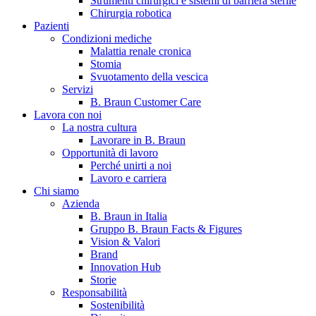
Strumenti chirurgici e sistemi di barriera sterile
Chirurgia robotica
Pazienti
Condizioni mediche
Malattia renale cronica
Stomia
Svuotamento della vescica
Servizi
B. Braun Customer Care
Lavora con noi
La nostra cultura
B. Braun in Italia
Lavorare in B. Braun
Opportunità di lavoro
Scopri chi siamo ed entra nel mondo di B. Braun in Italia: 4
Perché unirti a noi
sedi, 4 aziende, più di 700 dipendenti e un Centro di
Lavoro e carriera
Eccellenza a livello globale.
Chi siamo
Azienda
B. Braun in Italia
Gruppo B. Braun Facts & Figures
Vision & Valori
Brand
Innovation Hub
Storie
Responsabilità
Sostenibilità