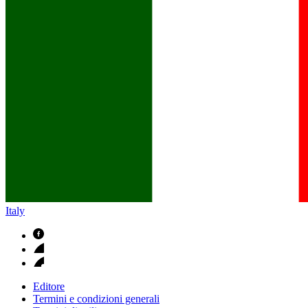
B. Braun in Italia
Scopri chi siamo ed entra nel mondo di B. Braun in Italia: 4 sed
Italy
Editore
Termini e condizioni generali