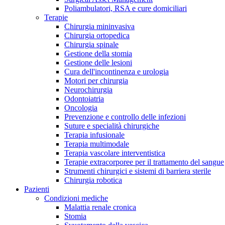
Contatti
Poliambulatori, RSA e cure domiciliari
Terapie
Chirurgia mininvasiva
Chirurgia ortopedica
Chirurgia spinale
Gestione della stomia
Gestione delle lesioni
Cura dell'incontinenza e urologia
Motori per chirurgia
Neurochirurgia
Odontoiatria
Oncologia
Prevenzione e controllo delle infezioni
Suture e specialità chirurgiche
Terapia infusionale
Terapia multimodale
Terapia vascolare interventistica
Terapie extracorporee per il trattamento del sangue
Strumenti chirurgici e sistemi di barriera sterile
Campione stomia o cateteri
Trova la tua opportunità di lavoro!
Chirurgia robotica
Pazienti
Richiedi gratuitamente un campione al nostro Customer Care, che t
Scopri le opportunità di carriera del Gruppo B. Braun. Visita il 
Condizioni mediche
Malattia renale cronica
Stomia