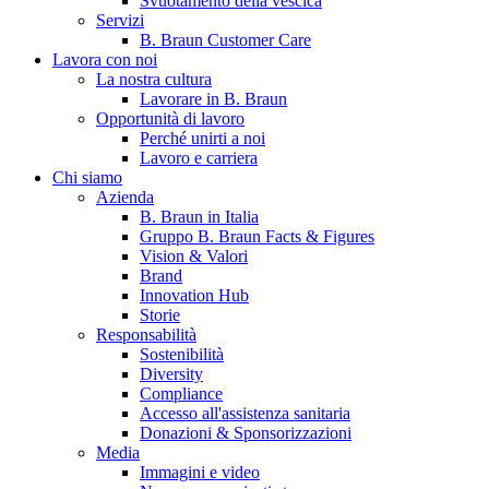
Svuotamento della vescica
Servizi
B. Braun Customer Care
Lavora con noi
La nostra cultura
Lavorare in B. Braun
Opportunità di lavoro
Perché unirti a noi
Lavoro e carriera
Chi siamo
Contatti
Azienda
B. Braun in Italia
Hai domande o richieste? Scrivici per entrare subito in contatto
Gruppo B. Braun Facts & Figures
Vision & Valori
Brand
Innovation Hub
Catalogo prodotti
Storie
Trova il prodotto che stai cercando. Visita il catalogo B. Braun 
Responsabilità
Sostenibilità
Diversity
Compliance
Accesso all'assistenza sanitaria
Donazioni & Sponsorizzazioni
Media
Immagini e video