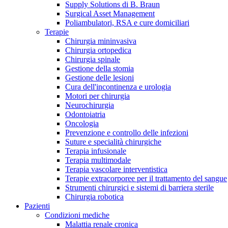
Supply Solutions di B. Braun
Contatti
Surgical Asset Management
Poliambulatori, RSA e cure domiciliari
Terapie
Chirurgia mininvasiva
Chirurgia ortopedica
Chirurgia spinale
Gestione della stomia
Gestione delle lesioni
Cura dell'incontinenza e urologia
Motori per chirurgia
Neurochirurgia
Odontoiatria
Oncologia
Prevenzione e controllo delle infezioni
Suture e specialità chirurgiche
Terapia infusionale
Terapia multimodale
Terapia vascolare interventistica
Campione stomia o cateteri
Trova la tua opportunità di lavoro!
Terapie extracorporee per il trattamento del sangue
Strumenti chirurgici e sistemi di barriera sterile
Richiedi gratuitamente un campione al nostro Customer Care, che t
Scopri le opportunità di carriera del Gruppo B. Braun. Visita il 
Chirurgia robotica
Pazienti
Condizioni mediche
Malattia renale cronica