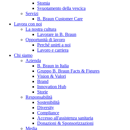
Stomia
Svuotamento della vescica
Servizi
B. Braun Customer Care
Lavora con noi
La nostra cultura
Lavorare in B. Braun
Opportunità di lavoro
Perché unirti a noi
Lavoro e carriera
Contatti
Chi siamo
Hai domande o richieste? Scrivici per entrare subito in contatto
Azienda
B. Braun in Italia
Gruppo B. Braun Facts & Figures
Vision & Valori
Catalogo prodotti
Brand
Innovation Hub
Trova il prodotto che stai cercando. Visita il catalogo B. Braun 
Storie
Responsabilità
Sostenibilità
Diversity
Compliance
Accesso all'assistenza sanitaria
Donazioni & Sponsorizzazioni
Media