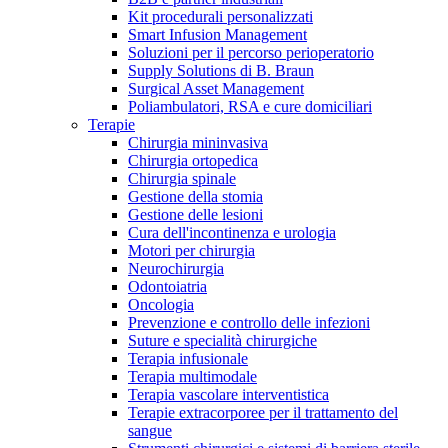
Kit procedurali personalizzati
Terapie
Media
Smart Infusion Management
Soluzioni per il percorso perioperatorio
Supply Solutions di B. Braun
Contatti
Surgical Asset Management
Poliambulatori, RSA e cure domiciliari
Terapie
Chirurgia mininvasiva
Chirurgia ortopedica
Chirurgia spinale
Gestione della stomia
Gestione delle lesioni
Cura dell'incontinenza e urologia
Motori per chirurgia
Neurochirurgia
Odontoiatria
Catalogo prodotti
Oncologia
Contatti
Prevenzione e controllo delle infezioni
Trova il prodotto che stai cercando. Visita il catalogo B.
Suture e specialità chirurgiche
Hai domande o richieste? Scrivici per entrare subito in
Braun con il nostro portfolio completo.
Terapia infusionale
contatto con un nostro referente.
Terapia multimodale
Terapia vascolare interventistica
Terapie extracorporee per il trattamento del
sangue