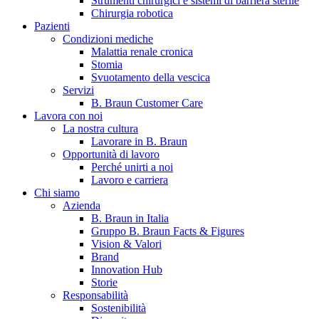
Strumenti chirurgici e sistemi di barriera sterile
Chirurgia robotica
Pazienti
Condizioni mediche
Malattia renale cronica
Stomia
Svuotamento della vescica
Servizi
B. Braun Customer Care
Lavora con noi
La nostra cultura
B. Braun in Italia
Lavorare in B. Braun
Opportunità di lavoro
Scopri chi siamo ed entra nel mondo di B. Braun in Italia: 4
Perché unirti a noi
sedi, 4 aziende, più di 700 dipendenti e un Centro di
Lavoro e carriera
Eccellenza a livello globale.
Chi siamo
Azienda
B. Braun in Italia
Gruppo B. Braun Facts & Figures
Vision & Valori
Brand
Innovation Hub
Storie
Responsabilità
Sostenibilità