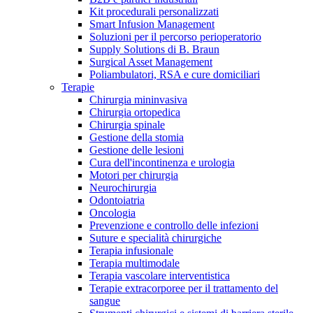
Kit procedurali personalizzati
Terapie
Media
Smart Infusion Management
Soluzioni per il percorso perioperatorio
Supply Solutions di B. Braun
Contatti
Surgical Asset Management
Poliambulatori, RSA e cure domiciliari
Terapie
Chirurgia mininvasiva
Chirurgia ortopedica
Chirurgia spinale
Gestione della stomia
Gestione delle lesioni
Cura dell'incontinenza e urologia
Motori per chirurgia
Neurochirurgia
Odontoiatria
Catalogo prodotti
Oncologia
Contatti
Prevenzione e controllo delle infezioni
Trova il prodotto che stai cercando. Visita il catalogo B.
Suture e specialità chirurgiche
Hai domande o richieste? Scrivici per entrare subito in
Braun con il nostro portfolio completo.
Terapia infusionale
contatto con un nostro referente.
Terapia multimodale
Terapia vascolare interventistica
Terapie extracorporee per il trattamento del
sangue