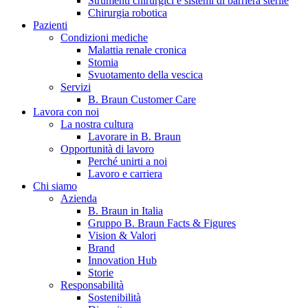
Strumenti chirurgici e sistemi di barriera sterile
Chirurgia robotica
Pazienti
Condizioni mediche
Malattia renale cronica
Stomia
Svuotamento della vescica
Servizi
B. Braun Customer Care
Lavora con noi
La nostra cultura
B. Braun in Italia
Lavorare in B. Braun
Opportunità di lavoro
Scopri chi siamo ed entra nel mondo di B. Braun in Italia: 4
Perché unirti a noi
sedi, 4 aziende, più di 700 dipendenti e un Centro di
Lavoro e carriera
Eccellenza a livello globale.
Chi siamo
Azienda
B. Braun in Italia
Gruppo B. Braun Facts & Figures
Vision & Valori
Brand
Innovation Hub
Storie
Responsabilità
Sostenibilità