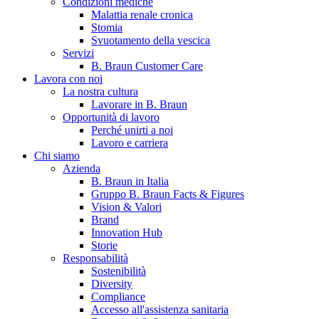
Condizioni mediche
Malattia renale cronica
Stomia
Svuotamento della vescica
Servizi
B. Braun Customer Care
Lavora con noi
La nostra cultura
Lavorare in B. Braun
Opportunità di lavoro
Contatti
Perché unirti a noi
Lavoro e carriera
Hai domande o richieste? Scrivici per entrare subito in contatto
Chi siamo
Azienda
B. Braun in Italia
Catalogo prodotti
Gruppo B. Braun Facts & Figures
Vision & Valori
Trova il prodotto che stai cercando. Visita il catalogo B. Braun 
Brand
Innovation Hub
Storie
Responsabilità
Sostenibilità
Diversity
Compliance
Accesso all'assistenza sanitaria