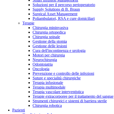
Smart Infusion Management
Contatti
Soluzioni per il percorso perioperatorio
Supply Solutions di B. Braun
Surgical Asset Management
Poliambulatori, RSA e cure domiciliari
Terapie
Chirurgia mininvasiva
Chirurgia ortopedica
Chirurgia spinale
Gestione della stomia
Gestione delle lesioni
Cura dell'incontinenza e urologia
Motori per chirurgia
Neurochirurgia
Odontoiatria
Oncologia
Prevenzione e controllo delle infezioni
Suture e specialità chirurgiche
Terapia infusionale
Terapia multimodale
Campione stomia o cateteri
Trova la tua opportunità di lavoro!
Terapia vascolare interventistica
Richiedi gratuitamente un campione al nostro Customer Care, che t
Terapie extracorporee per il trattamento del sangue
Scopri le opportunità di carriera del Gruppo B. Braun. Visita il 
Strumenti chirurgici e sistemi di barriera sterile
Chirurgia robotica
Pazienti