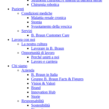
Strumenti chirurgici e sistemi di barriera sterile
Chirurgia robotica
Pazienti
Condizioni mediche
Malattia renale cronica
Stomia
Svuotamento della vescica
Servizi
B. Braun Customer Care
Lavora con noi
La nostra cultura
B. Braun in Italia
Lavorare in B. Braun
Opportunità di lavoro
Scopri chi siamo ed entra nel mondo di B. Braun in Italia: 4
Perché unirti a noi
sedi, 4 aziende, più di 700 dipendenti e un Centro di
Lavoro e carriera
Eccellenza a livello globale.
Chi siamo
Azienda
B. Braun in Italia
Gruppo B. Braun Facts & Figures
Vision & Valori
Brand
Innovation Hub
Storie
Responsabilità
Sostenibilità