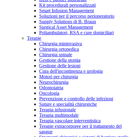
Kit procedurali personalizzati
Terapie
Media
Smart Infusion Management
Soluzioni per il percorso perioperatorio
Supply Solutions di B. Braun
Contatti
Surgical Asset Management
Poliambulatori, RSA e cure domiciliari
Terapie
Chirurgia mininvasiva
Chirurgia ortopedica
Chirurgia spinale
Gestione della stomia
Gestione delle lesioni
Cura dell'incontinenza e urologia
Motori per chirurgia
Neurochirurgia
Odontoiatria
Catalogo prodotti
Oncologia
Contatti
Prevenzione e controllo delle infezioni
Trova il prodotto che stai cercando. Visita il catalogo B.
Suture e specialità chirurgiche
Hai domande o richieste? Scrivici per entrare subito in
Braun con il nostro portfolio completo.
Terapia infusionale
contatto con un nostro referente.
Terapia multimodale
Terapia vascolare interventistica
Terapie extracorporee per il trattamento del
sangue