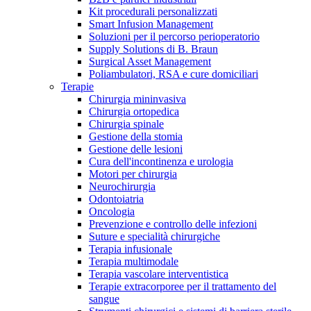
Kit procedurali personalizzati
Terapie
Media
Smart Infusion Management
Soluzioni per il percorso perioperatorio
Supply Solutions di B. Braun
Contatti
Surgical Asset Management
Poliambulatori, RSA e cure domiciliari
Terapie
Chirurgia mininvasiva
Chirurgia ortopedica
Chirurgia spinale
Gestione della stomia
Gestione delle lesioni
Cura dell'incontinenza e urologia
Motori per chirurgia
Neurochirurgia
Odontoiatria
Catalogo prodotti
Oncologia
Contatti
Prevenzione e controllo delle infezioni
Trova il prodotto che stai cercando. Visita il catalogo B.
Suture e specialità chirurgiche
Hai domande o richieste? Scrivici per entrare subito in
Braun con il nostro portfolio completo.
Terapia infusionale
contatto con un nostro referente.
Terapia multimodale
Terapia vascolare interventistica
Terapie extracorporee per il trattamento del
sangue