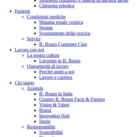
Strumenti chirurgici e sistemi di barriera sterile
Chirurgia robotica
Pazienti
Condizioni mediche
Malattia renale cronica
Stomia
Svuotamento della vescica
Servizi
B. Braun Customer Care
Lavora con noi
La nostra cultura
B. Braun in Italia
Lavorare in B. Braun
Opportunità di lavoro
Scopri chi siamo ed entra nel mondo di B. Braun in Italia: 4
Perché unirti a noi
sedi, 4 aziende, più di 700 dipendenti e un Centro di
Lavoro e carriera
Eccellenza a livello globale.
Chi siamo
Azienda
B. Braun in Italia
Gruppo B. Braun Facts & Figures
Vision & Valori
Brand
Innovation Hub
Storie
Responsabilità
Sostenibilità