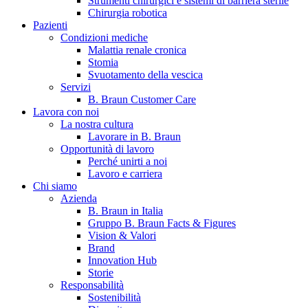
Strumenti chirurgici e sistemi di barriera sterile
Chirurgia robotica
Pazienti
Condizioni mediche
Malattia renale cronica
Stomia
Svuotamento della vescica
Servizi
B. Braun Customer Care
Lavora con noi
La nostra cultura
B. Braun in Italia
Lavorare in B. Braun
Opportunità di lavoro
Scopri chi siamo ed entra nel mondo di B. Braun in Italia: 4
Perché unirti a noi
sedi, 4 aziende, più di 700 dipendenti e un Centro di
Lavoro e carriera
Eccellenza a livello globale.
Chi siamo
Azienda
B. Braun in Italia
Gruppo B. Braun Facts & Figures
Vision & Valori
Brand
Innovation Hub
Storie
Responsabilità
Sostenibilità