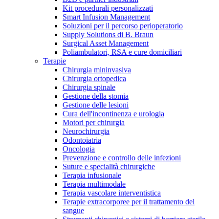
Kit procedurali personalizzati
Terapie
Media
Smart Infusion Management
Soluzioni per il percorso perioperatorio
Supply Solutions di B. Braun
Contatti
Surgical Asset Management
Poliambulatori, RSA e cure domiciliari
Terapie
Chirurgia mininvasiva
Chirurgia ortopedica
Chirurgia spinale
Gestione della stomia
Gestione delle lesioni
Cura dell'incontinenza e urologia
Motori per chirurgia
Neurochirurgia
Odontoiatria
Catalogo prodotti
Oncologia
Contatti
Prevenzione e controllo delle infezioni
Trova il prodotto che stai cercando. Visita il catalogo B.
Suture e specialità chirurgiche
Hai domande o richieste? Scrivici per entrare subito in
Braun con il nostro portfolio completo.
Terapia infusionale
contatto con un nostro referente.
Terapia multimodale
Terapia vascolare interventistica
Terapie extracorporee per il trattamento del
sangue