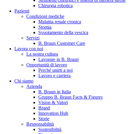
Strumenti chirurgici e sistemi di barriera sterile
Chirurgia robotica
Pazienti
Condizioni mediche
Malattia renale cronica
Stomia
Svuotamento della vescica
Servizi
B. Braun Customer Care
Lavora con noi
La nostra cultura
B. Braun in Italia
Lavorare in B. Braun
Opportunità di lavoro
Scopri chi siamo ed entra nel mondo di B. Braun in Italia: 4
Perché unirti a noi
sedi, 4 aziende, più di 700 dipendenti e un Centro di
Lavoro e carriera
Eccellenza a livello globale.
Chi siamo
Azienda
B. Braun in Italia
Gruppo B. Braun Facts & Figures
Vision & Valori
Brand
Innovation Hub
Storie
Responsabilità
Sostenibilità