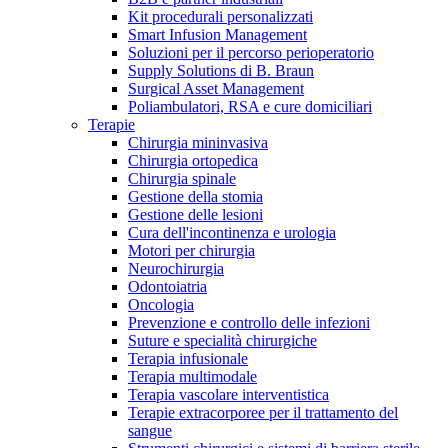
Kit procedurali personalizzati
Terapie
Media
Smart Infusion Management
Soluzioni per il percorso perioperatorio
Supply Solutions di B. Braun
Contatti
Surgical Asset Management
Poliambulatori, RSA e cure domiciliari
Terapie
Chirurgia mininvasiva
Chirurgia ortopedica
Chirurgia spinale
Gestione della stomia
Gestione delle lesioni
Cura dell'incontinenza e urologia
Motori per chirurgia
Neurochirurgia
Odontoiatria
Catalogo prodotti
Oncologia
Contatti
Prevenzione e controllo delle infezioni
Trova il prodotto che stai cercando. Visita il catalogo B.
Suture e specialità chirurgiche
Hai domande o richieste? Scrivici per entrare subito in
Braun con il nostro portfolio completo.
Terapia infusionale
contatto con un nostro referente.
Terapia multimodale
Terapia vascolare interventistica
Terapie extracorporee per il trattamento del
sangue