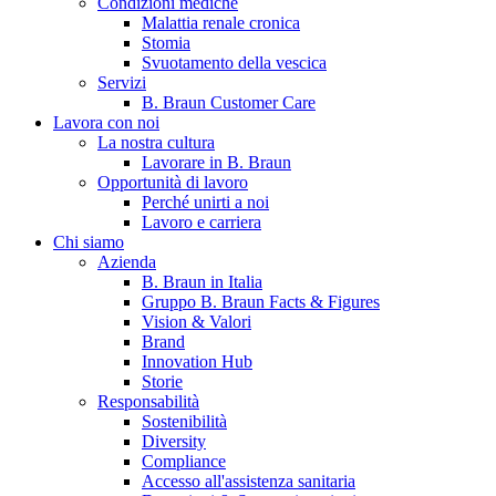
Condizioni mediche
Malattia renale cronica
Stomia
Svuotamento della vescica
Servizi
B. Braun Customer Care
Lavora con noi
La nostra cultura
Lavorare in B. Braun
Opportunità di lavoro
Contatti
Perché unirti a noi
Lavoro e carriera
Hai domande o richieste? Scrivici per entrare subito in contatto
Chi siamo
Azienda
B. Braun in Italia
Catalogo prodotti
Gruppo B. Braun Facts & Figures
Vision & Valori
Trova il prodotto che stai cercando. Visita il catalogo B. Braun 
Brand
Innovation Hub
Storie
Responsabilità
Sostenibilità
Diversity
Compliance
Accesso all'assistenza sanitaria