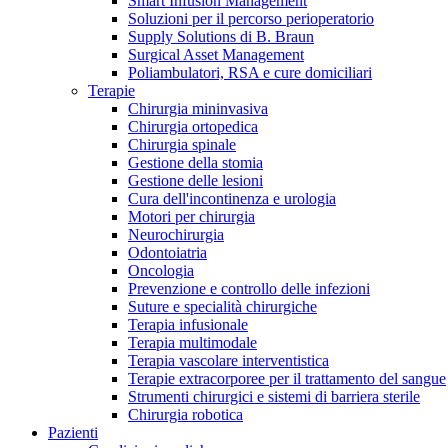
Smart Infusion Management
Contatti
Soluzioni per il percorso perioperatorio
Supply Solutions di B. Braun
Surgical Asset Management
Poliambulatori, RSA e cure domiciliari
Terapie
Chirurgia mininvasiva
Chirurgia ortopedica
Chirurgia spinale
Gestione della stomia
Gestione delle lesioni
Cura dell'incontinenza e urologia
Motori per chirurgia
Neurochirurgia
Odontoiatria
Oncologia
Prevenzione e controllo delle infezioni
Suture e specialità chirurgiche
Terapia infusionale
Terapia multimodale
Campione stomia o cateteri
Trova la tua opportunità di lavoro!
Terapia vascolare interventistica
Richiedi gratuitamente un campione al nostro Customer Care, che t
Terapie extracorporee per il trattamento del sangue
Scopri le opportunità di carriera del Gruppo B. Braun. Visita il 
Strumenti chirurgici e sistemi di barriera sterile
Chirurgia robotica
Pazienti