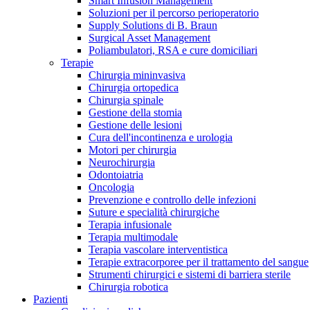
Smart Infusion Management
Contatti
Soluzioni per il percorso perioperatorio
Supply Solutions di B. Braun
Surgical Asset Management
Poliambulatori, RSA e cure domiciliari
Terapie
Chirurgia mininvasiva
Chirurgia ortopedica
Chirurgia spinale
Gestione della stomia
Gestione delle lesioni
Cura dell'incontinenza e urologia
Motori per chirurgia
Neurochirurgia
Odontoiatria
Oncologia
Prevenzione e controllo delle infezioni
Suture e specialità chirurgiche
Terapia infusionale
Terapia multimodale
Campione stomia o cateteri
Trova la tua opportunità di lavoro!
Terapia vascolare interventistica
Richiedi gratuitamente un campione al nostro Customer Care, che t
Terapie extracorporee per il trattamento del sangue
Scopri le opportunità di carriera del Gruppo B. Braun. Visita il 
Strumenti chirurgici e sistemi di barriera sterile
Chirurgia robotica
Pazienti