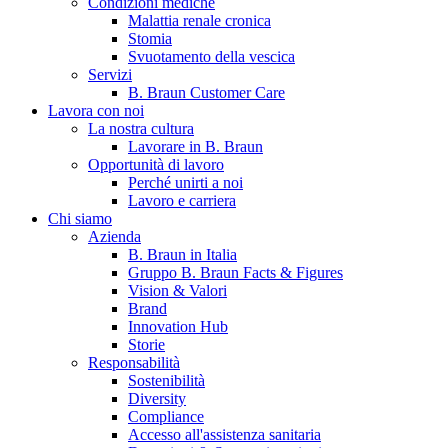
Condizioni mediche
Malattia renale cronica
Stomia
Svuotamento della vescica
Servizi
B. Braun Customer Care
Lavora con noi
La nostra cultura
Lavorare in B. Braun
Opportunità di lavoro
Contatti
Perché unirti a noi
Lavoro e carriera
Hai domande o richieste? Scrivici per entrare subito in contatto
Chi siamo
Azienda
B. Braun in Italia
Catalogo prodotti
Gruppo B. Braun Facts & Figures
Vision & Valori
Trova il prodotto che stai cercando. Visita il catalogo B. Braun 
Brand
Innovation Hub
Storie
Responsabilità
Sostenibilità
Diversity
Compliance
Accesso all'assistenza sanitaria