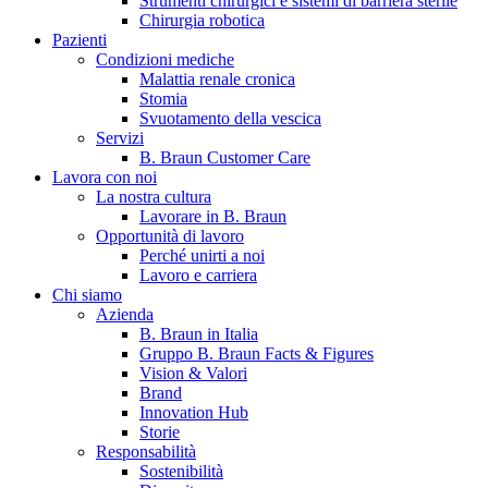
Strumenti chirurgici e sistemi di barriera sterile
Chirurgia robotica
Pazienti
Condizioni mediche
Malattia renale cronica
Stomia
Svuotamento della vescica
Servizi
B. Braun Customer Care
Lavora con noi
La nostra cultura
B. Braun in Italia
Lavorare in B. Braun
Opportunità di lavoro
Scopri chi siamo ed entra nel mondo di B. Braun in Italia: 4
Perché unirti a noi
sedi, 4 aziende, più di 700 dipendenti e un Centro di
Lavoro e carriera
Eccellenza a livello globale.
Chi siamo
Azienda
B. Braun in Italia
Gruppo B. Braun Facts & Figures
Vision & Valori
Brand
Innovation Hub
Storie
Responsabilità
Sostenibilità