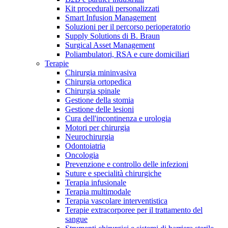
Kit procedurali personalizzati
Terapie
Media
Smart Infusion Management
Soluzioni per il percorso perioperatorio
Supply Solutions di B. Braun
Contatti
Surgical Asset Management
Poliambulatori, RSA e cure domiciliari
Terapie
Chirurgia mininvasiva
Chirurgia ortopedica
Chirurgia spinale
Gestione della stomia
Gestione delle lesioni
Cura dell'incontinenza e urologia
Motori per chirurgia
Neurochirurgia
Odontoiatria
Catalogo prodotti
Oncologia
Contatti
Prevenzione e controllo delle infezioni
Trova il prodotto che stai cercando. Visita il catalogo B.
Suture e specialità chirurgiche
Hai domande o richieste? Scrivici per entrare subito in
Braun con il nostro portfolio completo.
Terapia infusionale
contatto con un nostro referente.
Terapia multimodale
Terapia vascolare interventistica
Terapie extracorporee per il trattamento del
sangue