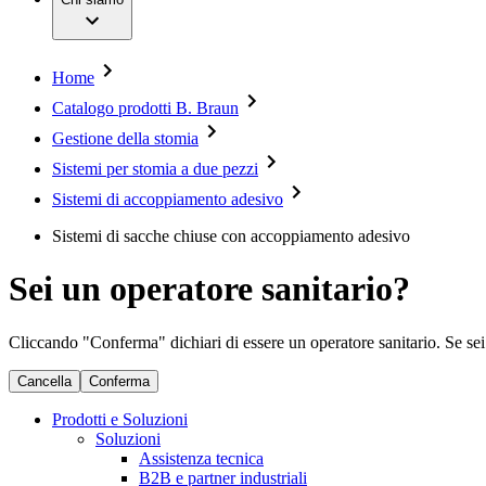
Servizi
Chirurgia mininvasiva
Opportunità di lavoro
Chirurgia ortopedica
Sostenibilità
Chirurgia spinale
Diversity
Gestione della stomia
Compliance
Home
Gestione delle lesioni
Accesso all'assistenza sanitaria
Cura dell'incontinenza e urologia
Catalogo prodotti B. Braun
Donazioni & Sponsorizzazioni
Motori per chirurgia
Gestione della stomia
Neurochirurgia
Media
Odontoiatria
Sistemi per stomia a due pezzi
Oncologia
Immagini e video
Prevenzione e controllo delle infezioni
Sistemi di accoppiamento adesivo
News e comunicati stampa
Suture e specialità chirurgiche
Sistemi di sacche chiuse con accoppiamento adesivo
Terapia infusionale
Contatti
Terapia multimodale
Terapia vascolare interventistica
Sedi
Sei un operatore sanitario?
Terapie extracorporee per il trattamento del sangue
Scrivici
Strumenti chirurgici e sistemi di barriera sterile
SAP Ariba
Chirurgia robotica
Azienda
Cliccando "Conferma" dichiari di essere un operatore sanitario. Se sei u
Soluzioni
Cancella
Conferma
Responsabilità
Terapie
Prodotti e Soluzioni
Soluzioni
Media
Assistenza tecnica
B2B e partner industriali