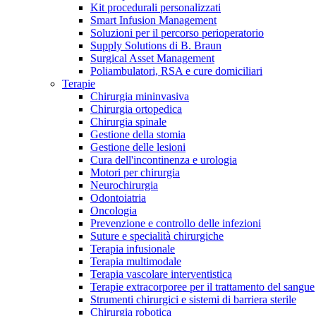
Contatti
Kit procedurali personalizzati
Smart Infusion Management
Soluzioni per il percorso perioperatorio
Supply Solutions di B. Braun
Surgical Asset Management
Poliambulatori, RSA e cure domiciliari
Terapie
Chirurgia mininvasiva
Chirurgia ortopedica
Chirurgia spinale
Gestione della stomia
Gestione delle lesioni
Cura dell'incontinenza e urologia
Motori per chirurgia
Neurochirurgia
Odontoiatria
Oncologia
Prevenzione e controllo delle infezioni
Suture e specialità chirurgiche
Campione stomia o cateteri
Trova la tua opportunità di lavoro!
Terapia infusionale
Terapia multimodale
Richiedi gratuitamente un campione al nostro Customer Care, che t
Scopri le opportunità di carriera del Gruppo B. Braun. Visita il 
Terapia vascolare interventistica
Terapie extracorporee per il trattamento del sangue
Strumenti chirurgici e sistemi di barriera sterile
Chirurgia robotica