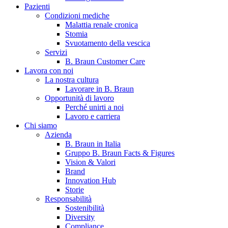
Pazienti
Condizioni mediche
Malattia renale cronica
Stomia
Svuotamento della vescica
Servizi
B. Braun Customer Care
Lavora con noi
La nostra cultura
Contatti
Lavorare in B. Braun
Opportunità di lavoro
Hai domande o richieste? Scrivici per entrare subito in contatto
Perché unirti a noi
Lavoro e carriera
Chi siamo
Azienda
Catalogo prodotti
B. Braun in Italia
Gruppo B. Braun Facts & Figures
Trova il prodotto che stai cercando. Visita il catalogo B. Braun 
Vision & Valori
Brand
Innovation Hub
Storie
Responsabilità
Sostenibilità
Diversity
Compliance