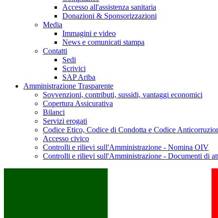
Accesso all'assistenza sanitaria
Donazioni & Sponsorizzazioni
Media
Immagini e video
News e comunicati stampa
Contatti
Sedi
Scrivici
SAP Ariba
Amministrazione Trasparente
Sovvenzioni, contributi, sussidi, vantaggi economici
Copertura Assicurativa
Bilanci
Servizi erogati
Codice Etico, Codice di Condotta e Codice Anticorruzio
Accesso civico
Controlli e rilievi sull'Amministrazione - Nomina OIV
Controlli e rilievi sull'Amministrazione - Documenti di at