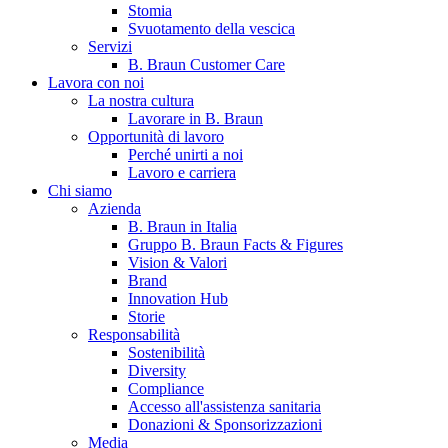
Stomia
Svuotamento della vescica
Servizi
B. Braun Customer Care
Lavora con noi
La nostra cultura
Lavorare in B. Braun
Opportunità di lavoro
Perché unirti a noi
Lavoro e carriera
Contatti
Chi siamo
Hai domande o richieste? Scrivici per entrare subito in contatto
Azienda
B. Braun in Italia
Gruppo B. Braun Facts & Figures
Vision & Valori
Catalogo prodotti
Brand
Innovation Hub
Trova il prodotto che stai cercando. Visita il catalogo B. Braun 
Storie
Responsabilità
Sostenibilità
Diversity
Compliance
Accesso all'assistenza sanitaria
Donazioni & Sponsorizzazioni
Media