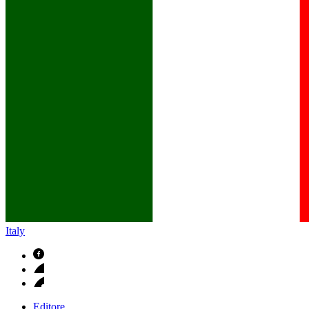
B. Braun in Italia
Scopri chi siamo ed entra nel mondo di B. Braun in Italia: 4 sed
Italy
Editore