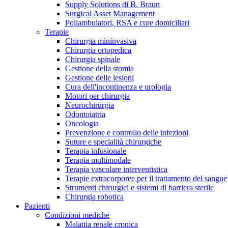
Supply Solutions di B. Braun
Contatti
Surgical Asset Management
Poliambulatori, RSA e cure domiciliari
Terapie
Chirurgia mininvasiva
Chirurgia ortopedica
Chirurgia spinale
Gestione della stomia
Gestione delle lesioni
Cura dell'incontinenza e urologia
Motori per chirurgia
Neurochirurgia
Odontoiatria
Oncologia
Prevenzione e controllo delle infezioni
Suture e specialità chirurgiche
Terapia infusionale
Terapia multimodale
Terapia vascolare interventistica
Campione stomia o cateteri
Trova la tua opportunità di lavoro!
Terapie extracorporee per il trattamento del sangue
Strumenti chirurgici e sistemi di barriera sterile
Richiedi gratuitamente un campione al nostro Customer Care, che t
Scopri le opportunità di carriera del Gruppo B. Braun. Visita il 
Chirurgia robotica
Pazienti
Condizioni mediche
Malattia renale cronica