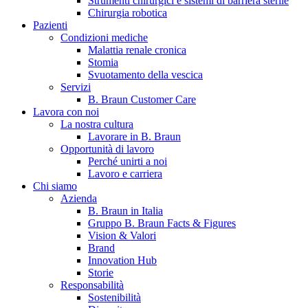
Strumenti chirurgici e sistemi di barriera sterile
Chirurgia robotica
Pazienti
Condizioni mediche
Malattia renale cronica
Stomia
Svuotamento della vescica
Servizi
B. Braun Customer Care
Lavora con noi
La nostra cultura
B. Braun in Italia
Lavorare in B. Braun
Opportunità di lavoro
Scopri chi siamo ed entra nel mondo di B. Braun in Italia: 4
Perché unirti a noi
sedi, 4 aziende, più di 700 dipendenti e un Centro di
Lavoro e carriera
Eccellenza a livello globale.
Chi siamo
Azienda
B. Braun in Italia
Gruppo B. Braun Facts & Figures
Vision & Valori
Brand
Innovation Hub
Storie
Responsabilità
Sostenibilità