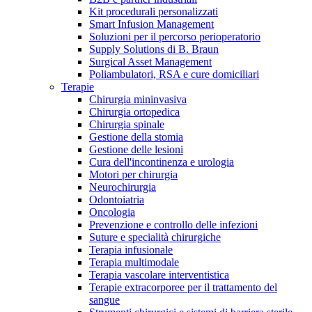
Kit procedurali personalizzati
Terapie
Media
Smart Infusion Management
Soluzioni per il percorso perioperatorio
Supply Solutions di B. Braun
Contatti
Surgical Asset Management
Poliambulatori, RSA e cure domiciliari
Terapie
Chirurgia mininvasiva
Chirurgia ortopedica
Chirurgia spinale
Gestione della stomia
Gestione delle lesioni
Cura dell'incontinenza e urologia
Motori per chirurgia
Neurochirurgia
Odontoiatria
Catalogo prodotti
Oncologia
Contatti
Prevenzione e controllo delle infezioni
Trova il prodotto che stai cercando. Visita il catalogo B.
Suture e specialità chirurgiche
Hai domande o richieste? Scrivici per entrare subito in
Braun con il nostro portfolio completo.
Terapia infusionale
contatto con un nostro referente.
Terapia multimodale
Terapia vascolare interventistica
Terapie extracorporee per il trattamento del
sangue