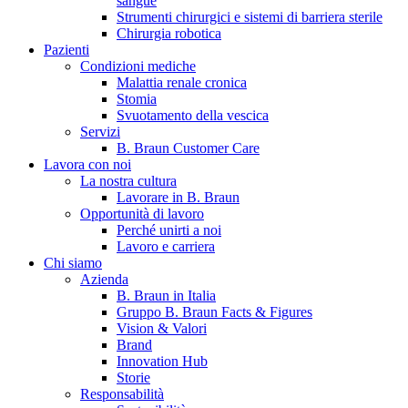
sangue
Strumenti chirurgici e sistemi di barriera sterile
Chirurgia robotica
Pazienti
Condizioni mediche
Malattia renale cronica
Stomia
Svuotamento della vescica
Servizi
B. Braun Customer Care
Lavora con noi
B. Braun in Italia
La nostra cultura
Lavorare in B. Braun
Scopri chi siamo ed entra nel mondo di B. Braun in Italia: 4
Opportunità di lavoro
sedi, 4 aziende, più di 700 dipendenti e un Centro di
Perché unirti a noi
Eccellenza a livello globale.
Lavoro e carriera
Chi siamo
Azienda
B. Braun in Italia
Gruppo B. Braun Facts & Figures
Vision & Valori
Brand
Innovation Hub
Storie
Responsabilità