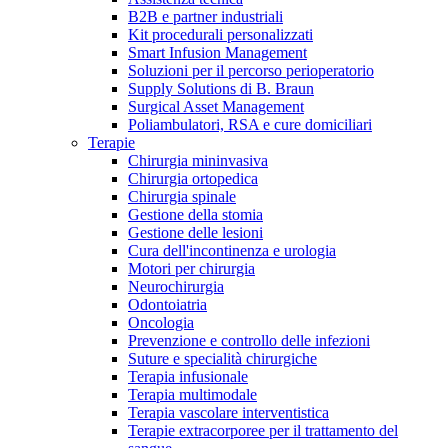
B2B e partner industriali
Terapie
Media
Kit procedurali personalizzati
Smart Infusion Management
Soluzioni per il percorso perioperatorio
Contatti
Supply Solutions di B. Braun
Surgical Asset Management
Poliambulatori, RSA e cure domiciliari
Terapie
Chirurgia mininvasiva
Chirurgia ortopedica
Chirurgia spinale
Gestione della stomia
Gestione delle lesioni
Cura dell'incontinenza e urologia
Motori per chirurgia
Neurochirurgia
Catalogo prodotti
Odontoiatria
Contatti
Oncologia
Trova il prodotto che stai cercando. Visita il catalogo B.
Prevenzione e controllo delle infezioni
Hai domande o richieste? Scrivici per entrare subito in
Braun con il nostro portfolio completo.
Suture e specialità chirurgiche
contatto con un nostro referente.
Terapia infusionale
Terapia multimodale
Terapia vascolare interventistica
Terapie extracorporee per il trattamento del