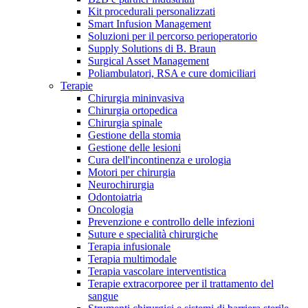
Kit procedurali personalizzati
Terapie
Media
Smart Infusion Management
Soluzioni per il percorso perioperatorio
Supply Solutions di B. Braun
Contatti
Surgical Asset Management
Poliambulatori, RSA e cure domiciliari
Terapie
Chirurgia mininvasiva
Chirurgia ortopedica
Chirurgia spinale
Gestione della stomia
Gestione delle lesioni
Cura dell'incontinenza e urologia
Motori per chirurgia
Neurochirurgia
Odontoiatria
Catalogo prodotti
Oncologia
Contatti
Prevenzione e controllo delle infezioni
Trova il prodotto che stai cercando. Visita il catalogo B.
Suture e specialità chirurgiche
Hai domande o richieste? Scrivici per entrare subito in
Braun con il nostro portfolio completo.
Terapia infusionale
contatto con un nostro referente.
Terapia multimodale
Terapia vascolare interventistica
Terapie extracorporee per il trattamento del
sangue