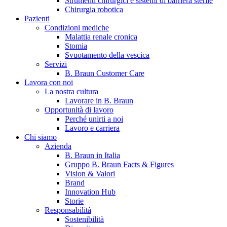
Strumenti chirurgici e sistemi di barriera sterile
Chirurgia robotica
Pazienti
Condizioni mediche
Malattia renale cronica
Stomia
Svuotamento della vescica
Servizi
B. Braun Customer Care
Lavora con noi
La nostra cultura
B. Braun in Italia
Lavorare in B. Braun
Opportunità di lavoro
Scopri chi siamo ed entra nel mondo di B. Braun in Italia: 4
Perché unirti a noi
sedi, 4 aziende, più di 700 dipendenti e un Centro di
Lavoro e carriera
Eccellenza a livello globale.
Chi siamo
Azienda
B. Braun in Italia
Gruppo B. Braun Facts & Figures
Vision & Valori
Brand
Innovation Hub
Storie
Responsabilità
Sostenibilità