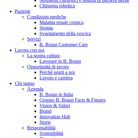
Strumenti chirurgici e sistemi di barriera sterile
Chirurgia robotica
Pazienti
Condizioni mediche
Malattia renale cronica
Stomia
Svuotamento della vescica
Servizi
B. Braun Customer Care
Lavora con noi
La nostra cultura
B. Braun in Italia
Lavorare in B. Braun
Opportunità di lavoro
Scopri chi siamo ed entra nel mondo di B. Braun in Italia: 4
Perché unirti a noi
sedi, 4 aziende, più di 700 dipendenti e un Centro di
Lavoro e carriera
Eccellenza a livello globale.
Chi siamo
Azienda
B. Braun in Italia
Gruppo B. Braun Facts & Figures
Vision & Valori
Brand
Innovation Hub
Storie
Responsabilità
Sostenibilità