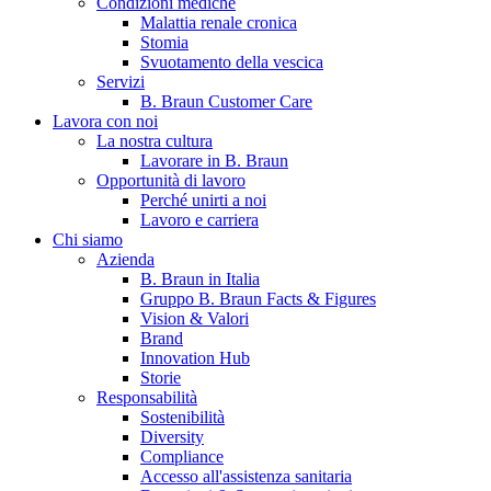
Condizioni mediche
Malattia renale cronica
Stomia
Svuotamento della vescica
Servizi
B. Braun Customer Care
Lavora con noi
La nostra cultura
Lavorare in B. Braun
Opportunità di lavoro
Contatti
Perché unirti a noi
Lavoro e carriera
Hai domande o richieste? Scrivici per entrare subito in contatto
Chi siamo
Azienda
B. Braun in Italia
Catalogo prodotti
Gruppo B. Braun Facts & Figures
Vision & Valori
Trova il prodotto che stai cercando. Visita il catalogo B. Braun 
Brand
Innovation Hub
Storie
Responsabilità
Sostenibilità
Diversity
Compliance
Accesso all'assistenza sanitaria