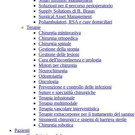
Smart Infusion Management
Contatti
Soluzioni per il percorso perioperatorio
Supply Solutions di B. Braun
Surgical Asset Management
Poliambulatori, RSA e cure domiciliari
Terapie
Chirurgia mininvasiva
Chirurgia ortopedica
Chirurgia spinale
Gestione della stomia
Gestione delle lesioni
Cura dell'incontinenza e urologia
Motori per chirurgia
Neurochirurgia
Odontoiatria
Oncologia
Prevenzione e controllo delle infezioni
Suture e specialità chirurgiche
Terapia infusionale
Terapia multimodale
Campione stomia o cateteri
Trova la tua opportunità di lavoro!
Terapia vascolare interventistica
Richiedi gratuitamente un campione al nostro Customer Care, che t
Terapie extracorporee per il trattamento del sangue
Scopri le opportunità di carriera del Gruppo B. Braun. Visita il 
Strumenti chirurgici e sistemi di barriera sterile
Chirurgia robotica
Pazienti