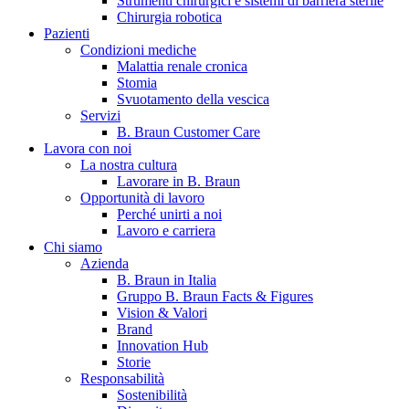
Strumenti chirurgici e sistemi di barriera sterile
Chirurgia robotica
Pazienti
Condizioni mediche
Malattia renale cronica
Stomia
Svuotamento della vescica
Servizi
B. Braun Customer Care
Lavora con noi
La nostra cultura
B. Braun in Italia
Lavorare in B. Braun
Opportunità di lavoro
Scopri chi siamo ed entra nel mondo di B. Braun in Italia: 4
Perché unirti a noi
sedi, 4 aziende, più di 700 dipendenti e un Centro di
Lavoro e carriera
Eccellenza a livello globale.
Chi siamo
Azienda
B. Braun in Italia
Gruppo B. Braun Facts & Figures
Vision & Valori
Brand
Innovation Hub
Storie
Responsabilità
Sostenibilità