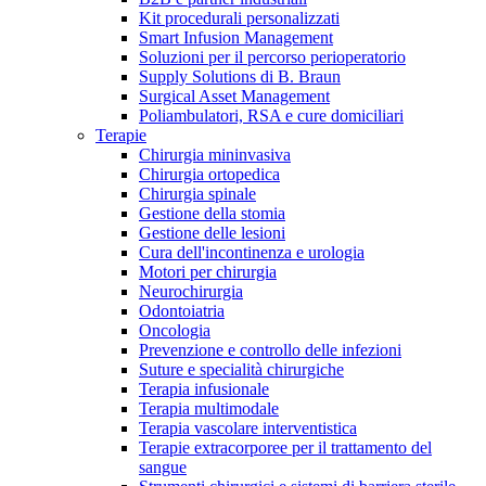
Kit procedurali personalizzati
Terapie
Media
Smart Infusion Management
Soluzioni per il percorso perioperatorio
Supply Solutions di B. Braun
Contatti
Surgical Asset Management
Poliambulatori, RSA e cure domiciliari
Terapie
Chirurgia mininvasiva
Chirurgia ortopedica
Chirurgia spinale
Gestione della stomia
Gestione delle lesioni
Cura dell'incontinenza e urologia
Motori per chirurgia
Neurochirurgia
Odontoiatria
Catalogo prodotti
Oncologia
Contatti
Prevenzione e controllo delle infezioni
Trova il prodotto che stai cercando. Visita il catalogo B.
Suture e specialità chirurgiche
Hai domande o richieste? Scrivici per entrare subito in
Braun con il nostro portfolio completo.
Terapia infusionale
contatto con un nostro referente.
Terapia multimodale
Terapia vascolare interventistica
Terapie extracorporee per il trattamento del
sangue