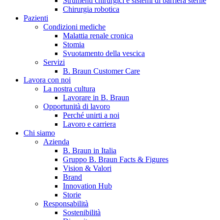
Strumenti chirurgici e sistemi di barriera sterile
Chirurgia robotica
Pazienti
Condizioni mediche
Malattia renale cronica
Stomia
Svuotamento della vescica
Servizi
B. Braun Customer Care
Lavora con noi
La nostra cultura
B. Braun in Italia
Lavorare in B. Braun
Opportunità di lavoro
Scopri chi siamo ed entra nel mondo di B. Braun in Italia: 4
Perché unirti a noi
sedi, 4 aziende, più di 700 dipendenti e un Centro di
Lavoro e carriera
Eccellenza a livello globale.
Chi siamo
Azienda
B. Braun in Italia
Gruppo B. Braun Facts & Figures
Vision & Valori
Brand
Innovation Hub
Storie
Responsabilità
Sostenibilità