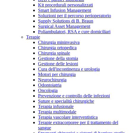
Kit procedurali personalizzati
Terapie
Media
Smart Infusion Management
Soluzioni per il percorso perioperatorio
Supply Solutions di B. Braun
Contatti
Surgical Asset Management
Poliambulatori, RSA e cure domiciliari
Terapie
Chirurgia mininvasiva
Chirurgia ortopedica
Chirurgia spinale
Gestione della stomia
Gestione delle lesioni
Cura dell'incontinenza e urologia
Motori per chirurgia
Neurochirurgia
Odontoiatria
Catalogo prodotti
Oncologia
Contatti
Prevenzione e controllo delle infezioni
Trova il prodotto che stai cercando. Visita il catalogo B.
Suture e specialità chirurgiche
Hai domande o richieste? Scrivici per entrare subito in
Braun con il nostro portfolio completo.
Terapia infusionale
contatto con un nostro referente.
Terapia multimodale
Terapia vascolare interventistica
Terapie extracorporee per il trattamento del
sangue