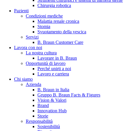
Strumenti chirurgici e sistemi di barriera sterile
Chirurgia robotica
Pazienti
Condizioni mediche
Malattia renale cronica
Stomia
Svuotamento della vescica
Servizi
B. Braun Customer Care
Lavora con noi
La nostra cultura
B. Braun in Italia
Lavorare in B. Braun
Opportunità di lavoro
Scopri chi siamo ed entra nel mondo di B. Braun in Italia: 4
Perché unirti a noi
sedi, 4 aziende, più di 700 dipendenti e un Centro di
Lavoro e carriera
Eccellenza a livello globale.
Chi siamo
Azienda
B. Braun in Italia
Gruppo B. Braun Facts & Figures
Vision & Valori
Brand
Innovation Hub
Storie
Responsabilità
Sostenibilità