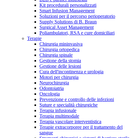
Kit procedurali personalizzati
Terapie
Media
Smart Infusion Management
Soluzioni per il percorso perioperatorio
Supply Solutions di B. Braun
Contatti
Surgical Asset Management
Poliambulatori, RSA e cure domiciliari
Terapie
Chirurgia mininvasiva
Chirurgia ortopedica
Chirurgia spinale
Gestione della stomia
Gestione delle lesioni
Cura dell'incontinenza e urologia
Motori per chirurgia
Neurochirurgia
Odontoiatria
Catalogo prodotti
Oncologia
Contatti
Prevenzione e controllo delle infezioni
Trova il prodotto che stai cercando. Visita il catalogo B.
Suture e specialità chirurgiche
Hai domande o richieste? Scrivici per entrare subito in
Braun con il nostro portfolio completo.
Terapia infusionale
contatto con un nostro referente.
Terapia multimodale
Terapia vascolare interventistica
Terapie extracorporee per il trattamento del
sangue