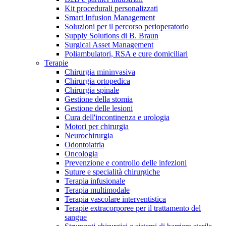
Kit procedurali personalizzati
Terapie
Media
Smart Infusion Management
Soluzioni per il percorso perioperatorio
Supply Solutions di B. Braun
Contatti
Surgical Asset Management
Poliambulatori, RSA e cure domiciliari
Terapie
Chirurgia mininvasiva
Chirurgia ortopedica
Chirurgia spinale
Gestione della stomia
Gestione delle lesioni
Cura dell'incontinenza e urologia
Motori per chirurgia
Neurochirurgia
Odontoiatria
Catalogo prodotti
Oncologia
Contatti
Prevenzione e controllo delle infezioni
Trova il prodotto che stai cercando. Visita il catalogo B.
Suture e specialità chirurgiche
Hai domande o richieste? Scrivici per entrare subito in
Braun con il nostro portfolio completo.
Terapia infusionale
contatto con un nostro referente.
Terapia multimodale
Terapia vascolare interventistica
Terapie extracorporee per il trattamento del
sangue