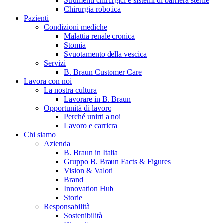
Strumenti chirurgici e sistemi di barriera sterile
Chirurgia robotica
Pazienti
Condizioni mediche
Malattia renale cronica
Stomia
Svuotamento della vescica
Servizi
B. Braun Customer Care
Lavora con noi
La nostra cultura
B. Braun in Italia
Lavorare in B. Braun
Opportunità di lavoro
Scopri chi siamo ed entra nel mondo di B. Braun in Italia: 4
Perché unirti a noi
sedi, 4 aziende, più di 700 dipendenti e un Centro di
Lavoro e carriera
Eccellenza a livello globale.
Chi siamo
Azienda
B. Braun in Italia
Gruppo B. Braun Facts & Figures
Vision & Valori
Brand
Innovation Hub
Storie
Responsabilità
Sostenibilità