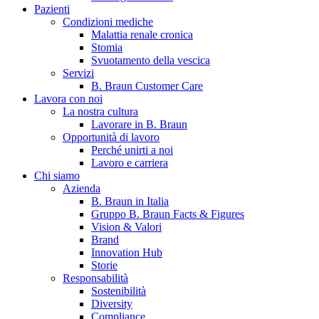
Pazienti
Condizioni mediche
Malattia renale cronica
Stomia
Svuotamento della vescica
Servizi
B. Braun Customer Care
Lavora con noi
La nostra cultura
Contatti
Lavorare in B. Braun
Opportunità di lavoro
Hai domande o richieste? Scrivici per entrare subito in contatto
Perché unirti a noi
Lavoro e carriera
Chi siamo
Azienda
Catalogo prodotti
B. Braun in Italia
Gruppo B. Braun Facts & Figures
Trova il prodotto che stai cercando. Visita il catalogo B. Braun 
Vision & Valori
Brand
Innovation Hub
Storie
Responsabilità
Sostenibilità
Diversity
Compliance