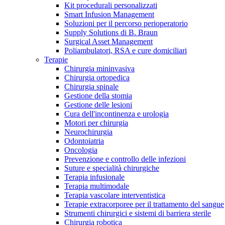
Contatti
Kit procedurali personalizzati
Smart Infusion Management
Soluzioni per il percorso perioperatorio
Supply Solutions di B. Braun
Surgical Asset Management
Poliambulatori, RSA e cure domiciliari
Terapie
Chirurgia mininvasiva
Chirurgia ortopedica
Chirurgia spinale
Gestione della stomia
Gestione delle lesioni
Cura dell'incontinenza e urologia
Motori per chirurgia
Neurochirurgia
Odontoiatria
Oncologia
Prevenzione e controllo delle infezioni
Suture e specialità chirurgiche
Campione stomia o cateteri
Trova la tua opportunità di lavoro!
Terapia infusionale
Terapia multimodale
Richiedi gratuitamente un campione al nostro Customer Care, che t
Scopri le opportunità di carriera del Gruppo B. Braun. Visita il 
Terapia vascolare interventistica
Terapie extracorporee per il trattamento del sangue
Strumenti chirurgici e sistemi di barriera sterile
Chirurgia robotica