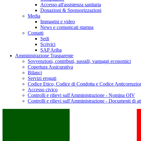
Accesso all'assistenza sanitaria
Donazioni & Sponsorizzazioni
Media
Immagini e video
News e comunicati stampa
Contatti
Sedi
Scrivici
SAP Ariba
Amministrazione Trasparente
Sovvenzioni, contributi, sussidi, vantaggi economici
Copertura Assicurativa
Bilanci
Servizi erogati
Codice Etico, Codice di Condotta e Codice Anticorruzio
Accesso civico
Controlli e rilievi sull'Amministrazione - Nomina OIV
Controlli e rilievi sull'Amministrazione - Documenti di at